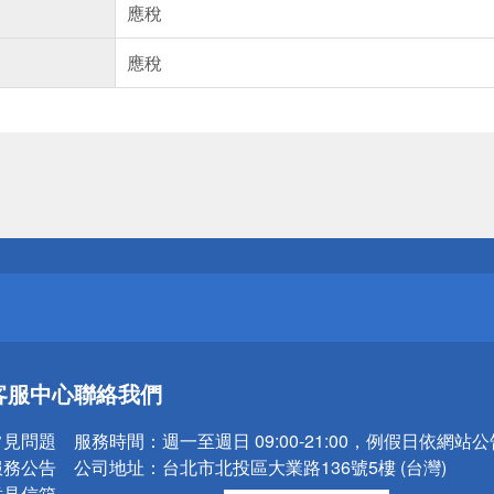
應稅
應稅
送
請小心！
送
客服中心
聯絡我們
請小心！
常見問題
服務時間：
週一至週日 09:00-21:00，例假日依網站
服務公告
公司地址：
台北市北投區大業路136號5樓 (台灣)
意見信箱