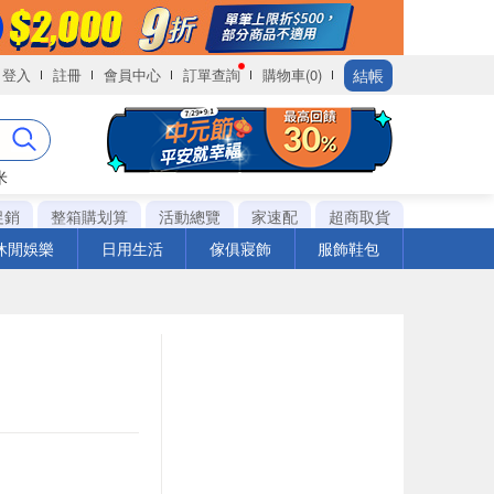
結帳
登入
註冊
會員中心
訂單查詢
購物車(0)
米
促銷
整箱購划算
活動總覽
家速配
超商取貨
休閒娛樂
日用生活
傢俱寢飾
服飾鞋包