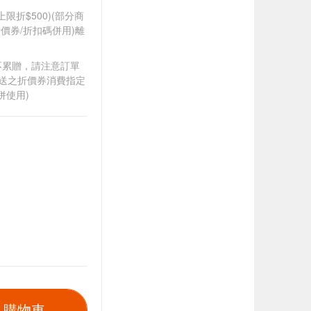
筆上限折$500)(部分商
價券/折扣碼併用)離
筆不累贈，請注意訂單
贈送之折價券消費指定
併使用)
入購物車