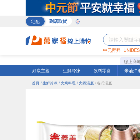
宅配
到店取貨
中元拜拜
UNIDES
巧克力
罐頭
咖啡
線上商
好康主題
生鮮冷凍
飲料零食
米油沖
首頁
/ 生鮮冷凍
/ 火烤料理
/ 火鍋湯底
/ 各式湯底