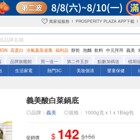
萬家福服務
PROSPERITY PLAZA APP下載
IGN
高蛋白
冷氣最高省萬
福利品
餅乾
泡麵
飲料
中元拜拜
義美
海苔
城
品牌旗艦館
買一送一
第二件五折
點數加碼送
檔期
泡
生活家電
熱門3C
美妝個清
嬰童保健
義美酸白菜鍋底
◎品牌：
義美
◎規格： 1000g克 x 1 x 1Bag包
142
$
$156
促銷價