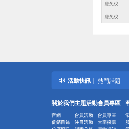
應免稅
應免稅
偏遠地區配
詐騙網頁！
得獎公告
活動快訊
熱門話題
銀行優惠
偏遠地區配
關於我們
主題活動
會員專區
詐騙網頁！
官網
會員活動
會員專區
促銷目錄
注目活動
大宗採購
分店資訊
得獎公佈
購物須知