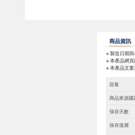
商品資訊
※ 製造日期
※ 本產品網
※ 本產品文
容量
商品來源國
保存天數
保存溫層