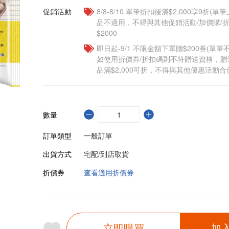
促銷活動
8/8-8/10 單筆折扣後滿$2,000享9折(單
品不適用，不得與其他促銷活動/加價購/折
$2000
即日起-9/1 不限金額下單贈$200券(單
如使用折價券/折扣碼則不符贈送資格，
品滿$2,000可折，不得與其他優惠活動合
數量
訂單類型
一般訂單
出貨方式
宅配/到店取貨
折價券
查看適用折價券
立即購買
加