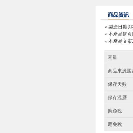
商品資訊
※ 製造日期
※ 本產品網
※ 本產品文
容量
商品來源國
保存天數
保存溫層
應免稅
應免稅