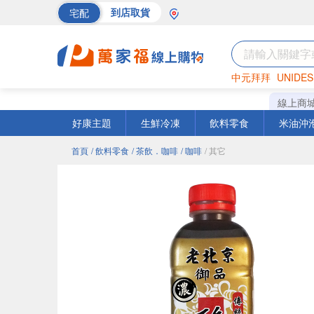
宅配
到店取貨
中元拜拜
UNIDES
巧克力
罐頭
海苔
線上商
好康主題
生鮮冷凍
飲料零食
米油沖
首頁
/ 飲料零食
/ 茶飲．咖啡
/ 咖啡
/ 其它