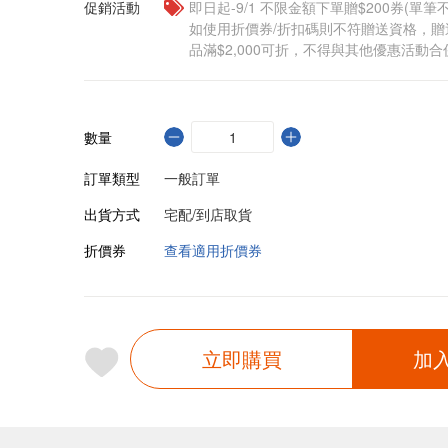
促銷活動
即日起-9/1 不限金額下單贈$200券(單
如使用折價券/折扣碼則不符贈送資格，
品滿$2,000可折，不得與其他優惠活動合
數量
訂單類型
一般訂單
出貨方式
宅配/到店取貨
折價券
查看適用折價券
立即購買
加