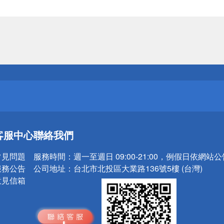
送
請小心！
送
客服中心
聯絡我們
請小心！
常見問題
服務時間：
週一至週日 09:00-21:00，例假日依網站
服務公告
公司地址：
台北市北投區大業路136號5樓 (台灣)
意見信箱