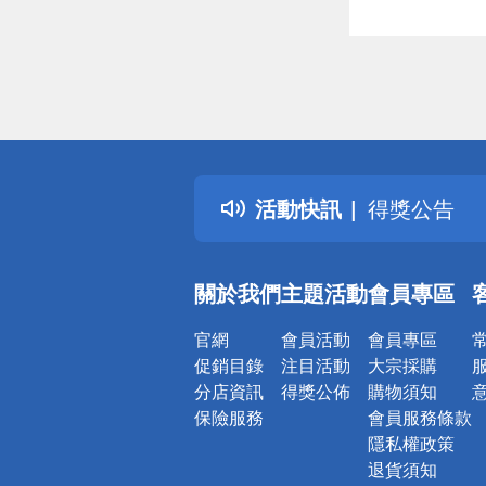
偏遠地區配
詐騙網頁！
得獎公告
活動快訊
熱門話題
銀行優惠
偏遠地區配
關於我們
主題活動
會員專區
詐騙網頁！
官網
會員活動
會員專區
促銷目錄
注目活動
大宗採購
分店資訊
得獎公佈
購物須知
保險服務
會員服務條款
隱私權政策
退貨須知