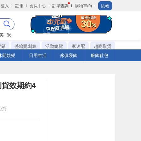
結帳
登入
註冊
會員中心
訂單查詢
購物車(0)
美
米
促銷
整箱購划算
活動總覽
家速配
超商取貨
休閒娛樂
日用生活
傢俱寢飾
服飾鞋包
到貨效期約4
le瓶