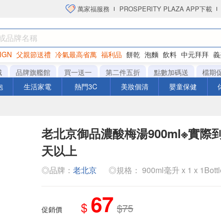
萬家福服務
PROSPERITY PLAZA APP下載
IGN
父親節送禮
冷氣最高省萬
福利品
餅乾
泡麵
飲料
中元拜拜
義
洋芋片
城
品牌旗艦館
買一送一
第二件五折
點數加碼送
檔期
泡
生活家電
熱門3C
美妝個清
嬰童保健
老北京御品濃酸梅湯900ml※實際
天以上
◎品牌：
老北京
◎規格： 900ml毫升 x 1 x 1Bott
67
$
$75
促銷價