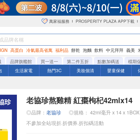
萬家福服務
PROSPERITY PLAZA APP下載
IGN
高蛋白
冷氣最高省萬
福利品
餅乾
泡麵
飲料
中元拜拜
義美
洋芋片
城
品牌旗艦館
買一送一
第二件五折
點數加碼送
檔期
泡
生活家電
熱門3C
美妝個清
嬰童保健
老協珍熬雞精 紅棗枸杞42mlx14
◎品牌：
老協珍
◎規格： 42ml毫升 x 14 x 1BO
不參加全站現折.折價券.折扣碼活動