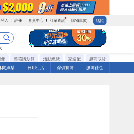
結帳
登入
註冊
會員中心
訂單查詢
購物車(0)
米
促銷
整箱購划算
活動總覽
家速配
超商取貨
休閒娛樂
日用生活
傢俱寢飾
服飾鞋包