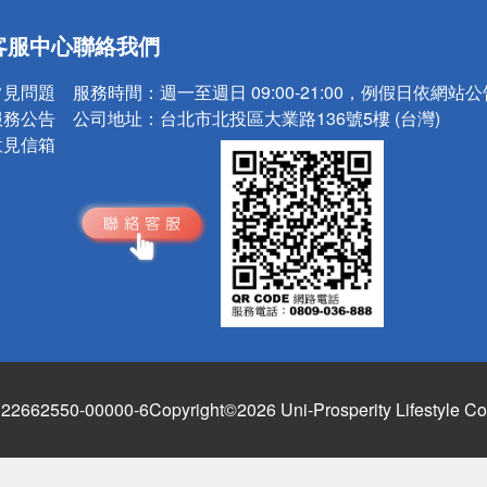
送
客服中心
聯絡我們
請小心！
常見問題
服務時間：
週一至週日 09:00-21:00，例假日依網站
服務公告
公司地址：
台北市北投區大業路136號5樓 (台灣)
意見信箱
662550-00000-6
Copyright©2026 Uni-Prosperity Lifestyle Co