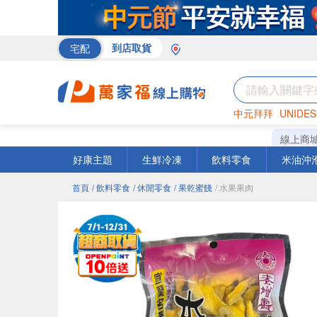
宅配
到店取貨
中元拜拜
UNIDES
巧克力
罐頭
咖啡
線上商
好康主題
生鮮冷凍
飲料零食
米油沖
首頁
/ 飲料零食
/ 休閒零食
/ 果乾蜜餞
/ 水果果肉