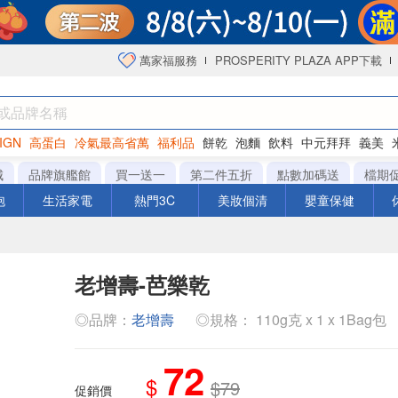
萬家福服務
PROSPERITY PLAZA APP下載
IGN
高蛋白
冷氣最高省萬
福利品
餅乾
泡麵
飲料
中元拜拜
義美
海苔
城
品牌旗艦館
買一送一
第二件五折
點數加碼送
檔期
泡
生活家電
熱門3C
美妝個清
嬰童保健
老增壽-芭樂乾
◎品牌：
老增壽
◎規格： 110g克 x 1 x 1Bag包
72
$
$79
促銷價