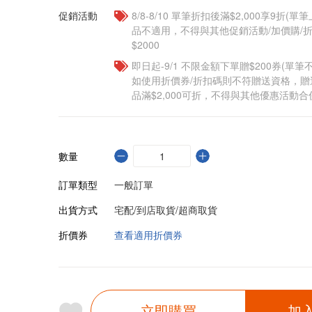
促銷活動
8/8-8/10 單筆折扣後滿$2,000享9折(單
品不適用，不得與其他促銷活動/加價購/折
$2000
即日起-9/1 不限金額下單贈$200券(單
如使用折價券/折扣碼則不符贈送資格，
品滿$2,000可折，不得與其他優惠活動合
數量
訂單類型
一般訂單
出貨方式
宅配/到店取貨/超商取貨
折價券
查看適用折價券
立即購買
加