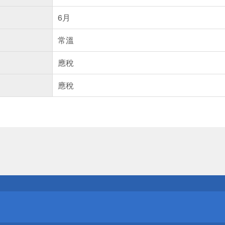
6月
常溫
應稅
應稅
送
請小心！