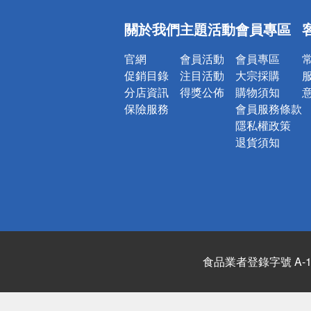
偏遠地區配
關於我們
主題活動
會員專區
詐騙網頁！
官網
會員活動
會員專區
促銷目錄
注目活動
大宗採購
分店資訊
得獎公佈
購物須知
保險服務
會員服務條款
隱私權政策
退貨須知
食品業者登錄字號 A-122