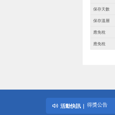
保存天數
保存溫層
應免稅
應免稅
偏遠地區配
詐騙網頁！
得獎公告
活動快訊
熱門話題
銀行優惠