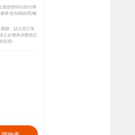
筆上限折$500)(部分商
價券/折扣碼併用)離
筆不累贈，請注意訂單
贈送之折價券消費指定
併使用)
入購物車