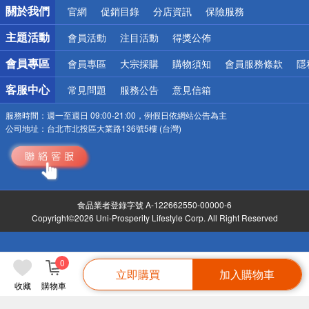
關於我們
官網
促銷目錄
分店資訊
保險服務
偏遠地區配送
詐騙網頁！請小心！
主題活動
會員活動
注目活動
得獎公佈
會員專區
會員專區
大宗採購
購物須知
會員服務條款
隱
客服中心
常見問題
服務公告
意見信箱
服務時間：
週一至週日 09:00-21:00，例假日依網站公告為主
公司地址：
台北市北投區大業路136號5樓 (台灣)
食品業者登錄字號 A-122662550-00000-6
Copyright©2026 Uni-Prosperity Lifestyle Corp. All Right Reserved
0
立即購買
加入購物車
收藏
購物車