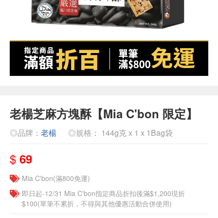
老楊芝麻方塊酥【Mia C'bon 限定】
◎品牌：
老楊
◎規格： 144g克 x 1 x 1Bag袋
$
69
Mia C'bon(滿800免運)
即日起-12/31 Mia C'bon指定商品折扣後滿$1,200現折
$100(單筆不累折，不得與其他優惠活動合併使用)