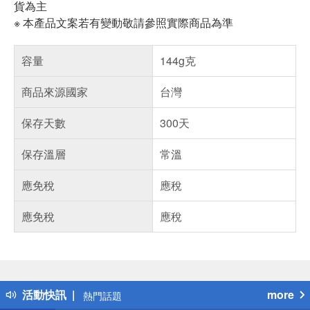
貨為主
※ 本產品文案若有變動敬請參照實際商品為準
容量
144g克
商品來源國家
台灣
保存天數
300天
保存溫層
常溫
應免稅
應稅
應免稅
應稅
偏遠地區配送
詐騙網頁！請小心！
得獎公告
活動快訊
more
熱門話題
銀行優惠