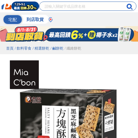
宅配
到店取貨
首頁
/ 飲料零食
/ 精選餅乾
/ 鹹餅乾
/ 纖維餅乾