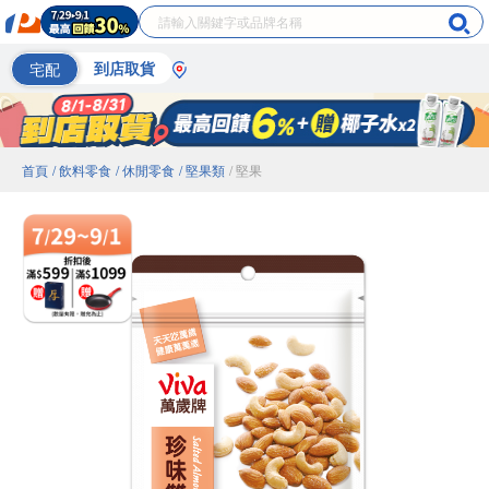
宅配
到店取貨
首頁
/ 飲料零食
/ 休閒零食
/ 堅果類
/ 堅果