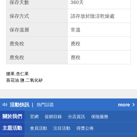
保存天數
360天
保存方式
請存放於陰涼乾燥處
保存溫層
常溫
應免稅
應稅
應免稅
應稅
腰果.杏仁果
葵花油.鹽.二氧化矽
偏遠地區配送
詐騙網頁！請小心！
得獎公告
活動快訊
more
熱門話題
銀行優惠
關於我們
官網
促銷目錄
分店資訊
保險服務
偏遠地區配送
詐騙網頁！請小心！
主題活動
會員活動
注目活動
得獎公佈