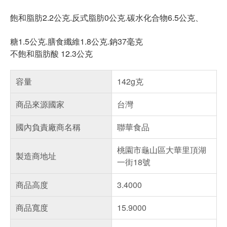
飽和脂肪2.2公克.反式脂肪0公克.碳水化合物6.5公克、
糖1.5公克.膳食纖維1.8公克.鈉37毫克
不飽和脂肪酸 12.3公克
容量
142g克
商品來源國家
台灣
國內負責廠商名稱
聯華食品
桃園市龜山區大華里頂湖
製造商地址
一街18號
商品高度
3.4000
商品寬度
15.9000