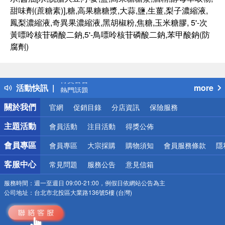
甜味劑(蔗糖素)],糖,高果糖糖漿,大蒜,鹽,生薑,梨子濃縮液,
鳳梨濃縮液,奇異果濃縮液,黑胡椒粉,焦糖,玉米糖膠, 5'-次
黃嘌呤核苷磷酸二鈉,5'-鳥嘌呤核苷磷酸二鈉,苯甲酸鈉(防
腐劑)
偏遠地區配送
詐騙網頁！請小心！
得獎公告
活動快訊
more
熱門話題
銀行優惠
關於我們
官網
促銷目錄
分店資訊
保險服務
偏遠地區配送
詐騙網頁！請小心！
主題活動
會員活動
注目活動
得獎公佈
會員專區
會員專區
大宗採購
購物須知
會員服務條款
隱
客服中心
常見問題
服務公告
意見信箱
服務時間：
週一至週日 09:00-21:00，例假日依網站公告為主
公司地址：
台北市北投區大業路136號5樓 (台灣)