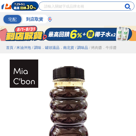
宅配
到店取貨
首頁
/ 米油沖泡
/ 調味．罐頭湯品．南北貨
/ 調味品
/ 烤肉醬．牛排醬