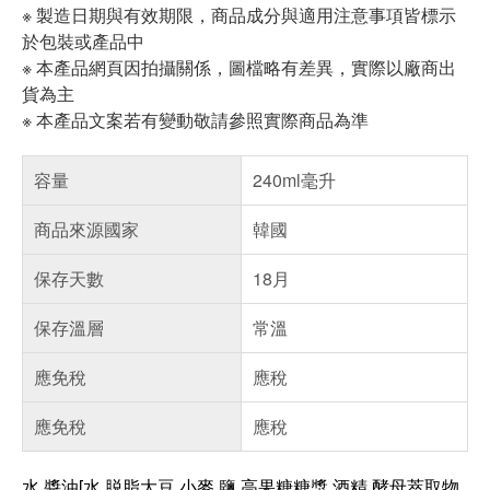
※ 製造日期與有效期限，商品成分與適用注意事項皆標示
於包裝或產品中
※ 本產品網頁因拍攝關係，圖檔略有差異，實際以廠商出
貨為主
※ 本產品文案若有變動敬請參照實際商品為準
容量
240ml毫升
商品來源國家
韓國
保存天數
18月
保存溫層
常溫
應免稅
應稅
應免稅
應稅
水,醬油[水,脱脂大豆,小麥,鹽,高果糖糖漿,酒精,酵母萃取物,