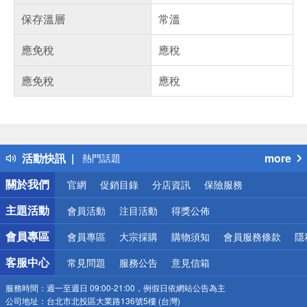
保存溫層
常溫
應免稅
應稅
應免稅
應稅
偏遠地區配送
詐騙網頁！請小心！
得獎公告
活動快訊
more
熱門話題
銀行優惠
關於我們
官網
促銷目錄
分店資訊
保險服務
偏遠地區配送
詐騙網頁！請小心！
主題活動
會員活動
注目活動
得獎公佈
會員專區
會員專區
大宗採購
購物須知
會員服務條款
隱
客服中心
常見問題
服務公告
意見信箱
服務時間：
週一至週日 09:00-21:00，例假日依網站公告為主
公司地址：
台北市北投區大業路136號5樓 (台灣)