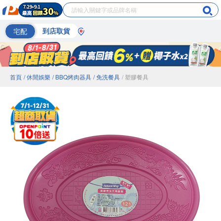
宅配
到店取貨
首頁
/ 休閒娛樂
/ BBQ烤肉器具
/ 免洗餐具
/ 塑膠餐具