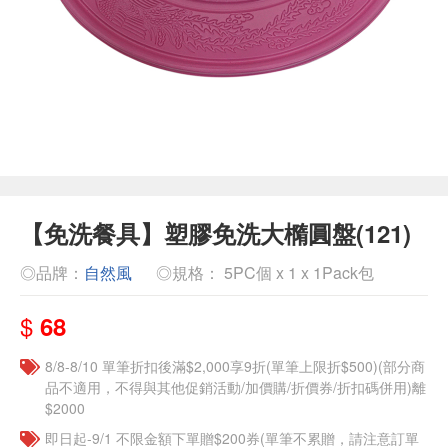
【免洗餐具】塑膠免洗大橢圓盤(121)
◎品牌：
自然風
◎規格： 5PC個 x 1 x 1Pack包
$
68
8/8-8/10 單筆折扣後滿$2,000享9折(單筆上限折$500)(部分商
品不適用，不得與其他促銷活動/加價購/折價券/折扣碼併用)離
$2000
即日起-9/1 不限金額下單贈$200券(單筆不累贈，請注意訂單