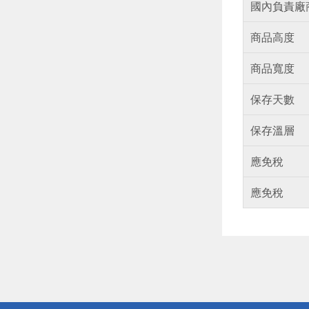
國內負責廠
商品高度
商品寬度
保存天數
保存溫層
應免稅
應免稅
偏遠地區配
詐騙網頁！