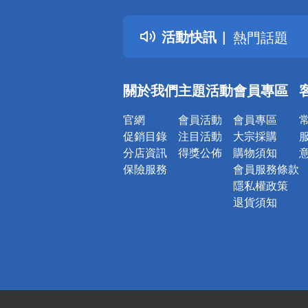
得獎公告
活動快訊
熱門話題
銀行優惠
偏遠地區配
關於我們
主題活動
會員專區
詐騙網頁！
官網
會員活動
會員專區
促銷目錄
注目活動
大宗採購
分店資訊
得獎公佈
購物須知
保險服務
會員服務條款
隱私權政策
退貨須知