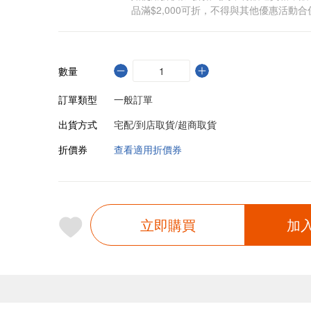
品滿$2,000可折，不得與其他優惠活動合
數量
訂單類型
一般訂單
出貨方式
宅配/到店取貨/超商取貨
折價券
查看適用折價券
立即購買
加