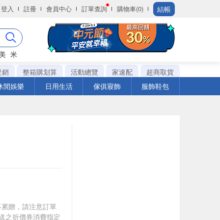
結帳
登入
註冊
會員中心
訂單查詢
購物車(0)
美
米
促銷
整箱購划算
活動總覽
家速配
超商取貨
休閒娛樂
日用生活
傢俱寢飾
服飾鞋包
筆不累贈，請注意訂單
贈送之折價券消費指定