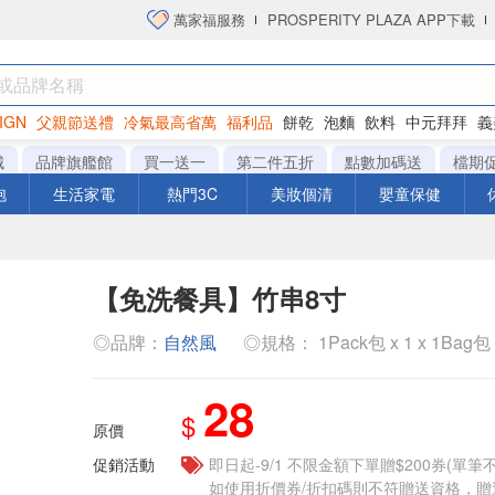
萬家福服務
PROSPERITY PLAZA APP下載
IGN
父親節送禮
冷氣最高省萬
福利品
餅乾
泡麵
飲料
中元拜拜
義
洋芋片
城
品牌旗艦館
買一送一
第二件五折
點數加碼送
檔期
泡
生活家電
熱門3C
美妝個清
嬰童保健
【免洗餐具】竹串8寸
◎品牌：
自然風
◎規格： 1Pack包 x 1 x 1Bag包
28
$
原價
促銷活動
即日起-9/1 不限金額下單贈$200券(單
如使用折價券/折扣碼則不符贈送資格，