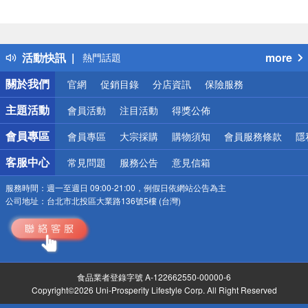
偏遠地區配送
詐騙網頁！請小心！
得獎公告
活動快訊
more
熱門話題
銀行優惠
關於我們
官網
促銷目錄
分店資訊
保險服務
偏遠地區配送
詐騙網頁！請小心！
主題活動
會員活動
注目活動
得獎公佈
會員專區
會員專區
大宗採購
購物須知
會員服務條款
隱
客服中心
常見問題
服務公告
意見信箱
服務時間：
週一至週日 09:00-21:00，例假日依網站公告為主
公司地址：
台北市北投區大業路136號5樓 (台灣)
食品業者登錄字號 A-122662550-00000-6
Copyright©2026 Uni-Prosperity Lifestyle Corp. All Right Reserved