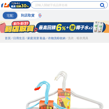
宅配
到店取貨
首頁
/ 日用生活
/ 家庭清潔 殺蟲
/ 衣物洗晾收納
/ 洗衣．晾衣用具