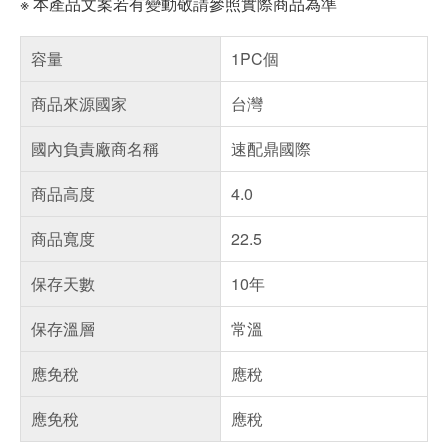
※ 本產品文案若有變動敬請參照實際商品為準
容量
1PC個
商品來源國家
台灣
國內負責廠商名稱
速配鼎國際
商品高度
4.0
商品寬度
22.5
保存天數
10年
保存溫層
常溫
應免稅
應稅
應免稅
應稅