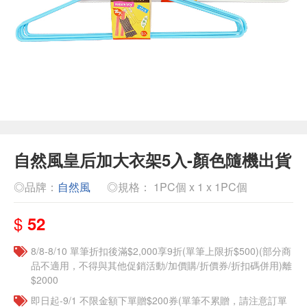
自然風皇后加大衣架5入-顏色隨機出貨
◎品牌：
自然風
◎規格： 1PC個 x 1 x 1PC個
$
52
8/8-8/10 單筆折扣後滿$2,000享9折(單筆上限折$500)(部分商
品不適用，不得與其他促銷活動/加價購/折價券/折扣碼併用)離
$2000
即日起-9/1 不限金額下單贈$200券(單筆不累贈，請注意訂單