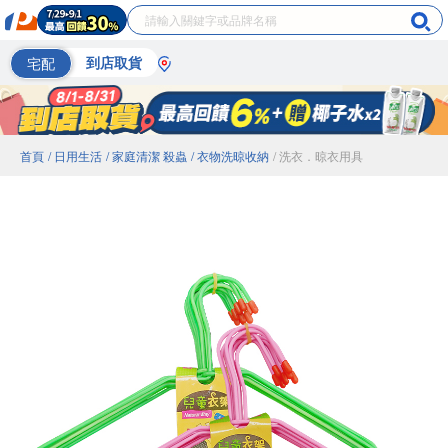
宅配
到店取貨
首頁
/ 日用生活
/ 家庭清潔 殺蟲
/ 衣物洗晾收納
/ 洗衣．晾衣用具