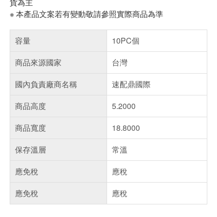
貨為主
※ 本產品文案若有變動敬請參照實際商品為準
容量
10PC個
商品來源國家
台灣
國內負責廠商名稱
速配鼎國際
商品高度
5.2000
商品寬度
18.8000
保存溫層
常溫
應免稅
應稅
應免稅
應稅