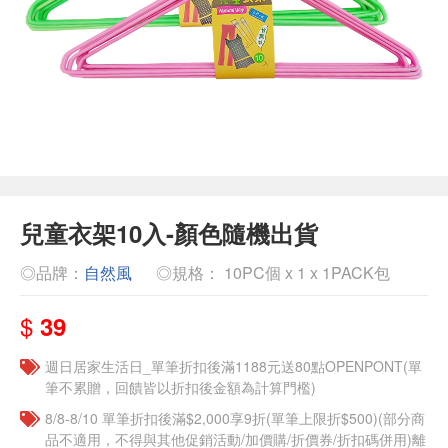
兒童衣架10入-顏色隨機出貨
◎品牌：
自然風
◎規格： 10PC個 x 1 x 1PACK包
$
39
週日居家生活日_單筆折扣後滿1188元送80點OPENPONT(單
筆不累贈，回饋皆以折扣後金額為計算門檻)
8/8-8/10 單筆折扣後滿$2,000享9折(單筆上限折$500)(部分商
品不適用，不得與其他促銷活動/加價購/折價券/折扣碼併用)離