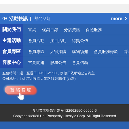
偏遠地區配送
詐騙網頁！請小心！
得獎公告
活動快訊
more
熱門話題
銀行優惠
關於我們
官網
促銷目錄
分店資訊
保險服務
偏遠地區配送
詐騙網頁！請小心！
主題活動
會員活動
注目活動
得獎公佈
會員專區
會員專區
大宗採購
購物須知
會員服務條款
隱
客服中心
常見問題
服務公告
意見信箱
服務時間：
週一至週日 09:00-21:00，例假日依網站公告為主
公司地址：
台北市北投區大業路136號5樓 (台灣)
食品業者登錄字號 A-122662550-00000-6
Copyright©2026 Uni-Prosperity Lifestyle Corp. All Right Reserved