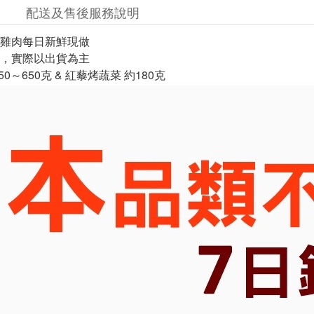
配送及售後服務說明
雞肉每日新鮮現做
，實際以出貨為主
0～650克 & 紅藜烤蔬菜 約180克