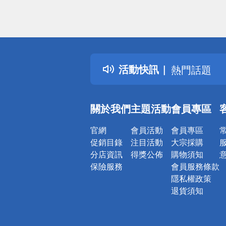
偏遠地區配
詐騙網頁！
得獎公告
活動快訊
熱門話題
銀行優惠
偏遠地區配
關於我們
主題活動
會員專區
詐騙網頁！
官網
會員活動
會員專區
促銷目錄
注目活動
大宗採購
分店資訊
得獎公佈
購物須知
保險服務
會員服務條款
隱私權政策
退貨須知