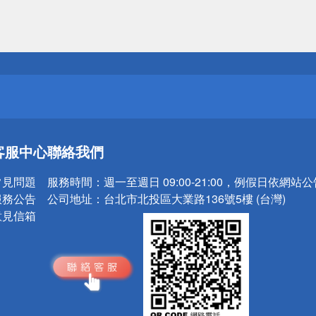
送
請小心！
送
客服中心
聯絡我們
請小心！
常見問題
服務時間：
週一至週日 09:00-21:00，例假日依網站
服務公告
公司地址：
台北市北投區大業路136號5樓 (台灣)
意見信箱