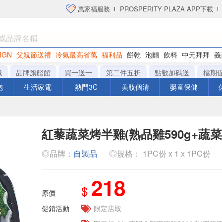
萬家福服務
PROSPERITY PLAZA APP下載
IGN
父親節送禮
冷氣最高省萬
福利品
餅乾
泡麵
飲料
中元拜拜
義
衛生紙
城
品牌旗艦館
買一送一
第二件五折
點數加碼送
檔期
泡
生活家電
熱門3C
美妝個清
嬰童保健
紅藜蔬菜烤半雞(熟品雞590g+蔬菜1
◎品牌：
自製品
◎規格： 1PC份 x 1 x 1PC份
218
$
原價
促銷活動
限定店取