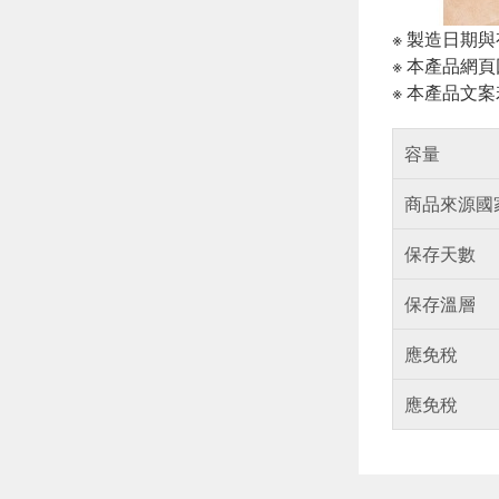
※ 製造日期
※ 本產品網
※ 本產品文
容量
商品來源國
保存天數
保存溫層
應免稅
應免稅