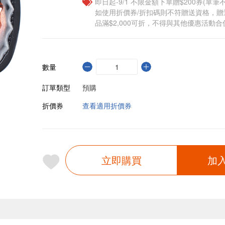
即日起-9/1 不限金額下單贈$200券(單
如使用折價券/折扣碼則不符贈送資格，
品滿$2,000可折，不得與其他優惠活動合
數量
訂單類型
預購
折價券
查看適用折價券
立即購買
加