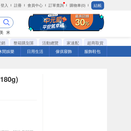
結帳
登入
註冊
會員中心
訂單查詢
購物車(0)
美
米
促銷
整箱購划算
活動總覽
家速配
超商取貨
休閒娛樂
日用生活
傢俱寢飾
服飾鞋包
80g)