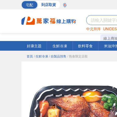
宅配
到店取貨
中元拜拜
UNIDES
海苔
巧克力
罐頭
線上商
好康主題
生鮮冷凍
飲料零食
米油沖
首頁
/ 生鮮冷凍
/ 自製品預售
/ 熟食限定店取