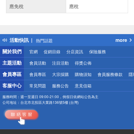
應免稅
應稅
偏遠地區配送
詐騙網頁！請小心！
得獎公告
活動快訊
more
熱門話題
銀行優惠
關於我們
官網
促銷目錄
分店資訊
保險服務
偏遠地區配送
詐騙網頁！請小心！
主題活動
會員活動
注目活動
得獎公佈
會員專區
會員專區
大宗採購
購物須知
會員服務條款
隱
客服中心
常見問題
服務公告
意見信箱
服務時間：
週一至週日 09:00-21:00，例假日依網站公告為主
公司地址：
台北市北投區大業路136號5樓 (台灣)