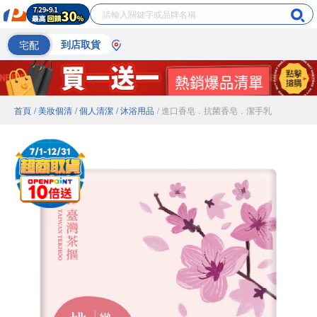
宅配
到店取貨
首頁
/ 美妝個清
/ 個人清潔
/ 沐浴用品
/ 進口香皂．抗菌香皂．潔手乳