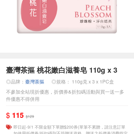
臺灣茶摳 桃花嫩白滋養皂 110g x 3
◎品牌：
臺灣茶摳
◎規格： 110g克 x 3 x 1PC盒
不參加全站現折優惠，折價券&折扣碼活動與買一送一多
件優惠不得併用
$
115
$129
即日起-9/1 不限金額下單贈$200券(單筆不累贈，請注意訂單
如使用折價券/折扣碼則不符贈送資格，贈送之折價券消費指定