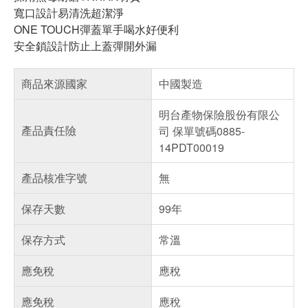
寬口設計易清洗超潔淨
ONE TOUCH彈蓋單手喝水好便利
安全鎖設計防止上蓋彈開外漏
商品來源國家
中國製造
明台產物保險股份有限公
產品責任險
司 保單號碼0885-
14PDT00019
產品核准字號
無
保存天數
99年
保存方式
常溫
應免稅
應稅
應免稅
應稅