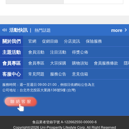
偏遠地區配送
詐騙網頁！請小心！
得獎公告
活動快訊
more
熱門話題
銀行優惠
關於我們
官網
促銷目錄
分店資訊
保險服務
偏遠地區配送
詐騙網頁！請小心！
主題活動
會員活動
注目活動
得獎公佈
會員專區
會員專區
大宗採購
購物須知
會員服務條款
隱
客服中心
常見問題
服務公告
意見信箱
服務時間：
週一至週日 09:00-21:00，例假日依網站公告為主
公司地址：
台北市北投區大業路136號5樓 (台灣)
食品業者登錄字號 A-122662550-00000-6
Copyright©2026 Uni-Prosperity Lifestyle Corp. All Right Reserved