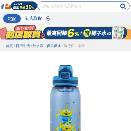
宅配
到店取貨
首頁
/ 日用生活
/ 飲水壺．保溫保冰
/ 隨行杯．水壺