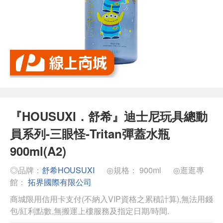
『HOUSUXI．舒希』迪士尼玩具總動
員系列-三眼怪-Tritan彈蓋水瓶
900ml(A2)
◎品牌：
舒希HOUSUXI
◎規格： 900ml
◎逛逛專
館：
拓界國際有限公司
商城限用信用卡支付(不納入VIP資格之累積計算),無法用錢
包/紅利點數,無搬運上樓服務及指定日期/時間.