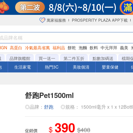
萬家福服務
PROSPERITY PLAZA APP下載
IGN
高蛋白
冷氣最高省萬
福利品
餅乾
泡麵
飲料
中元拜拜
義美
海苔
城
品牌旗艦館
買一送一
第二件五折
點數加碼送
檔期
泡
生活家電
熱門3C
美妝個清
嬰童保健
舒跑Pet1500ml
◎品牌：
舒跑
◎規格： 1500ml毫升 x 1 x 12Bott
390
$
$408
促銷價