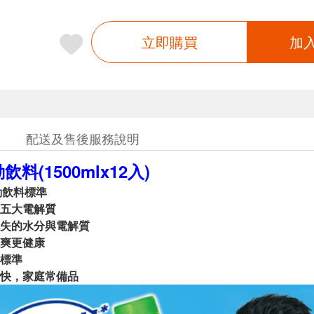
立即購買
加
配送及售後服務說明
飲料(1500mlx12入)
動飲料標準
五大電解質
失的水分與電解質
爽更健康
標準
快，家庭常備品