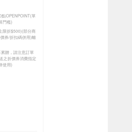
0點OPENPOINT(單
算門檻)
筆上限折$500)(部分商
價券/折扣碼併用)離
筆不累贈，請注意訂單
贈送之折價券消費指定
併使用)