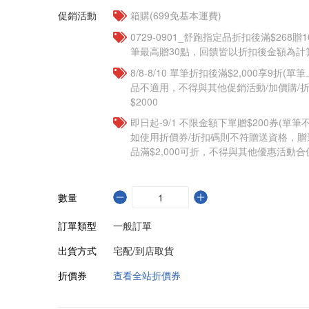
促銷活動
箱購(699免基本運費)
0729-0901_舒跑指定品折扣後滿$268贈1
筆最高贈30點，回饋皆以折扣後金額為計
8/8-8/10 單筆折扣後滿$2,000享9折(單
品不適用，不得與其他促銷活動/加價購/折
$2000
即日起-9/1 不限金額下單贈$200券(單
如使用折價券/折扣碼則不符贈送資格，
品滿$2,000可折，不得與其他優惠活動合
數量
訂單類型
一般訂單
出貨方式
宅配/到店取貨
折價券
查看全站折價券