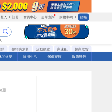
結帳
登入
註冊
會員中心
訂單查詢
購物車(0)
米
促銷
整箱購划算
活動總覽
家速配
超商取貨
休閒娛樂
日用生活
傢俱寢飾
服飾鞋包
le瓶