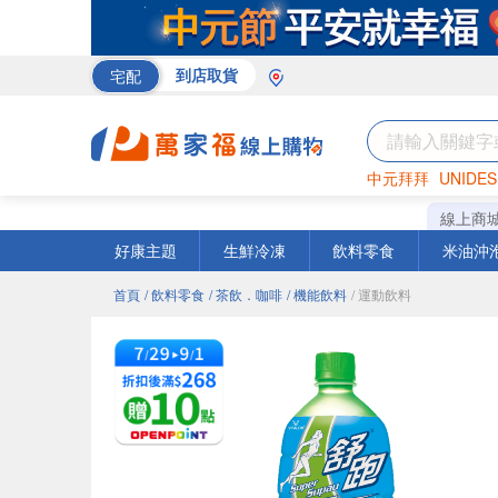
宅配
到店取貨
中元拜拜
UNIDES
巧克力
罐頭
咖啡
線上商
好康主題
生鮮冷凍
飲料零食
米油沖
首頁
/ 飲料零食
/ 茶飲．咖啡
/ 機能飲料
/ 運動飲料