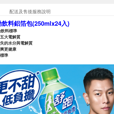
配送及售後服務說明
飲料鋁箔包(250mlx24入)
動飲料標準
五大電解質
失的水分與電解質
爽更健康
標準