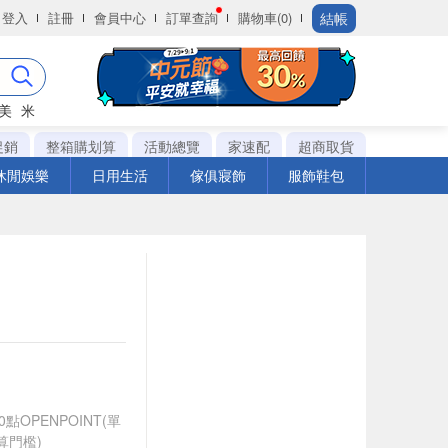
結帳
登入
註冊
會員中心
訂單查詢
購物車(0)
美
米
促銷
整箱購划算
活動總覽
家速配
超商取貨
休閒娛樂
日用生活
傢俱寢飾
服飾鞋包
0點OPENPOINT(單
算門檻)