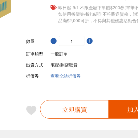
即日起-9/1 不限金額下單贈$200券(單
如使用折價券/折扣碼則不符贈送資格，
品滿$2,000可折，不得與其他優惠活動合
數量
訂單類型
一般訂單
出貨方式
宅配/到店取貨
折價券
查看全站折價券
立即購買
加