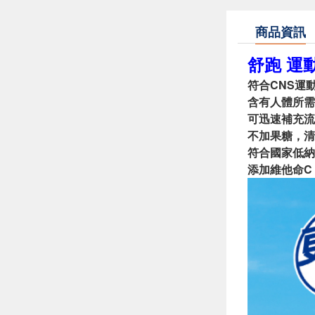
商品資訊
舒跑 運動
符合CNS運
含有人體所需
可迅速補充流
不加果糖，清
符合國家低納
添加維他命C