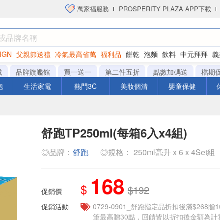
萬家福服務
PROSPERITY PLAZA APP下載
IGN
父親節送禮
冷氣最高省萬
福利品
餅乾
泡麵
飲料
中元拜拜
義
衛生紙
城
品牌旗艦館
買一送一
第二件五折
點數加碼送
檔期
泡
生活家電
熱門3C
美妝個清
嬰童保健
舒跑TP250ml(每箱6入x4組)
◎品牌：
舒跑
◎規格： 250ml毫升 x 6 x 4Set組
168
$
$192
促銷價
促銷活動
0729-0901_舒跑指定品折扣後滿$268贈1
筆最高贈30點，回饋皆以折扣後金額為計