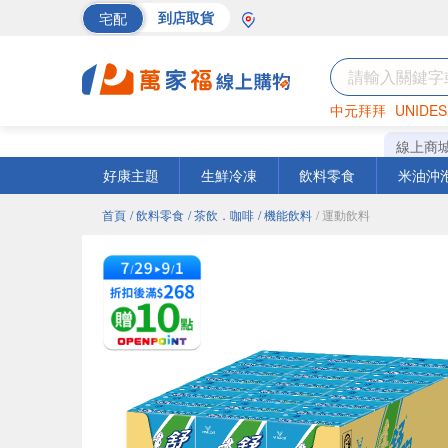
宅配
到店取貨
中元拜拜
UNIDES
海苔
巧克力
罐頭
線上商
好康主題
生鮮冷凍
飲料零食
米油沖
首頁
/ 飲料零食
/ 茶飲．咖啡
/ 機能飲料
/ 運動飲料