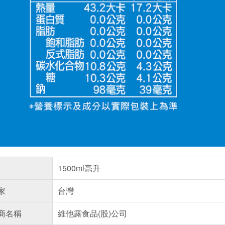
1500ml毫升
家
台灣
商名稱
維他露食品(股)公司