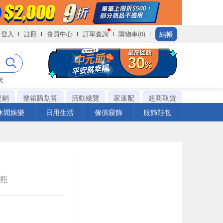
結帳
登入
註冊
會員中心
訂單查詢
購物車(0)
米
促銷
整箱購划算
活動總覽
家速配
超商取貨
休閒娛樂
日用生活
傢俱寢飾
服飾鞋包
e瓶