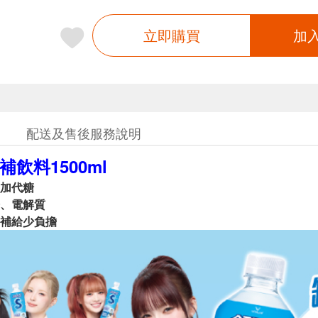
立即購買
加
配送及售後服務說明
補飲料1500ml
加代糖
、電解質
補給少負擔