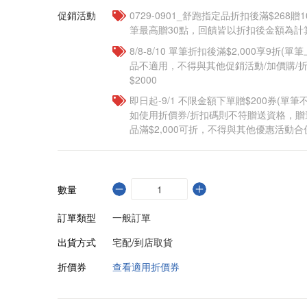
促銷活動
0729-0901_舒跑指定品折扣後滿$268贈1
筆最高贈30點，回饋皆以折扣後金額為計
8/8-8/10 單筆折扣後滿$2,000享9折(單
品不適用，不得與其他促銷活動/加價購/折
$2000
即日起-9/1 不限金額下單贈$200券(單
如使用折價券/折扣碼則不符贈送資格，
品滿$2,000可折，不得與其他優惠活動合
數量
訂單類型
一般訂單
出貨方式
宅配/到店取貨
折價券
查看適用折價券