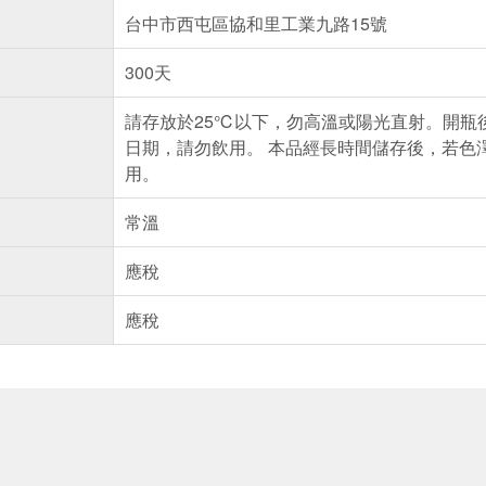
台中市西屯區協和里工業九路15號
300天
請存放於25℃以下，勿高溫或陽光直射。開瓶
日期，請勿飲用。 本品經長時間儲存後，若色
用。
常溫
應稅
應稅
送