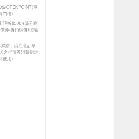
0點OPENPOINT(單
算門檻)
筆上限折$500)(部分商
價券/折扣碼併用)離
筆不累贈，請注意訂單
贈送之折價券消費指定
併使用)