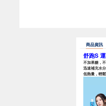
商品資訊
舒跑S 運
不加果糖，不
迅速補充水分
低熱量，輕鬆