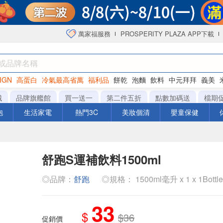
萬家福服務
PROSPERITY PLAZA APP下載
IGN
高蛋白
冷氣最高省萬
福利品
餅乾
泡麵
飲料
中元拜拜
義美
海苔
城
品牌旗艦館
買一送一
第二件五折
點數加碼送
檔期
泡
生活家電
熱門3C
美妝個清
嬰童保健
舒跑S運補飲料1500ml
◎品牌：
舒跑
◎規格： 1500ml毫升 x 1 x 1Bottl
33
$
$36
促銷價