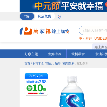
宅配
到店取貨
中元拜拜
UNIDES
巧克力
罐頭
咖啡
線上商
好康主題
生鮮冷凍
飲料零食
米油沖
首頁
/ 飲料零食
/ 茶飲．咖啡
/ 機能飲料
/ 運動飲料