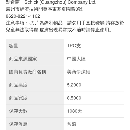
製造商：Schick (Guangzhou) Company Ltd.
廣州市經濟技術開發區東基夏園路3號
8620-8221-1162
注意事項：·刀片為鋒利物品，請勿用手直接碰觸·請存放於
兒童無法取得處·皮膚出現異常或不適時請停止使用。
容量
1PC支
商品來源國家
中國大陸
國內負責廠商名稱
美商伊潔維
商品高度
5.2000
商品寬度
8.5000
保存天數
1080天
保存溫層
常溫