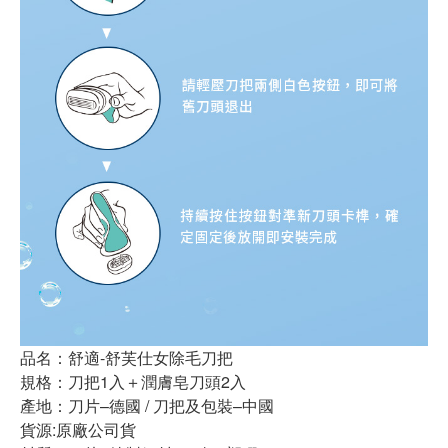
品名：舒適-舒芙仕女除毛刀把
規格：刀把1入＋潤膚皂刀頭2入
產地：刀片–德國 / 刀把及包裝–中國
貨源:原廠公司貨