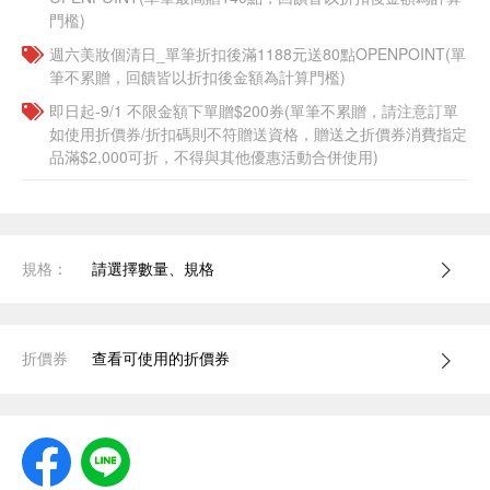
門檻)
週六美妝個清日_單筆折扣後滿1188元送80點OPENPOINT(單
筆不累贈，回饋皆以折扣後金額為計算門檻)
即日起-9/1 不限金額下單贈$200券(單筆不累贈，請注意訂單
如使用折價券/折扣碼則不符贈送資格，贈送之折價券消費指定
品滿$2,000可折，不得與其他優惠活動合併使用)
規格：
請選擇數量、規格
折價券
查看可使用的折價券