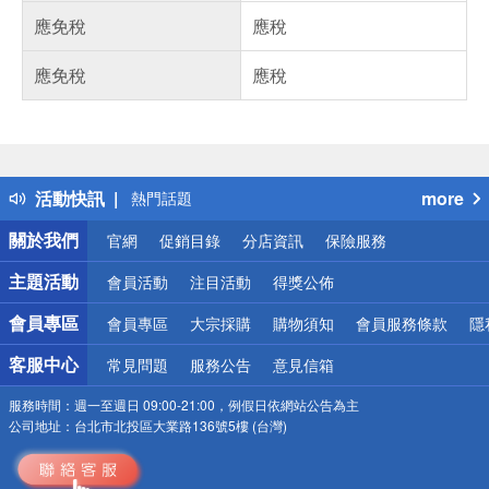
應免稅
應稅
應免稅
應稅
偏遠地區配送
詐騙網頁！請小心！
得獎公告
活動快訊
more
熱門話題
銀行優惠
關於我們
官網
促銷目錄
分店資訊
保險服務
偏遠地區配送
詐騙網頁！請小心！
主題活動
會員活動
注目活動
得獎公佈
會員專區
會員專區
大宗採購
購物須知
會員服務條款
隱
客服中心
常見問題
服務公告
意見信箱
服務時間：
週一至週日 09:00-21:00，例假日依網站公告為主
公司地址：
台北市北投區大業路136號5樓 (台灣)