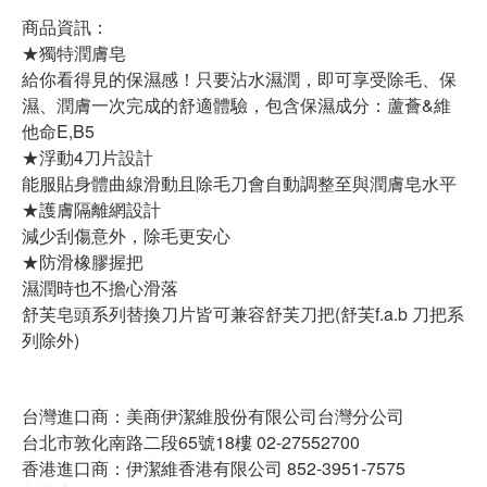
商品資訊：
★獨特潤膚皂
給你看得見的保濕感！只要沾水濕潤，即可享受除毛、保
濕、潤膚一次完成的舒適體驗，包含保濕成分：蘆薈&維
他命E,B5
★浮動4刀片設計
能服貼身體曲線滑動且除毛刀會自動調整至與潤膚皂水平
★護膚隔離網設計
減少刮傷意外，除毛更安心
★防滑橡膠握把
濕潤時也不擔心滑落
舒芙皂頭系列替換刀片皆可兼容舒芙刀把(舒芙f.a.b 刀把系
列除外)
台灣進口商：美商伊潔維股份有限公司台灣分公司
台北市敦化南路二段65號18樓 02-27552700
香港進口商：伊潔維香港有限公司 852-3951-7575