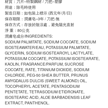
材質：刀片–特製鋼材 / 刀把–塑膠
用途：除毛時使用
製造日期：如包裝上標示 (西元年/月/日)
保存期限：潤膚皂–3年 / 刀把-無
保存方式：存放於陰涼處，避免陽光直射
淨 重：80公克
潤膚皂成分/INGREDIENTS:
SODIUM PALMITATE, SODIUM COCOATE, SODIUM
ISOSTEAWATER/EAU, POTASSIUM PALMITATE,
GLYCERIN, SODIUM ISOSTEAROYL LACTYLATE,
POTASSIUM COCOATE, POTASSIUM ISOSTEARATE,
KAOLIN, FRAGRANCE/PARFUM, SUCROSE
COCOATE, RATE, TITANIUM DIOXIDE, SODIUM
CHLORIDE, PEG-50 SHEA BUTTER, PRUNUS
AMYGDALUS DULCIS (SWEET ALMOND) OIL,
TOCOPHERYL ACETATE, PENTASODIUM
PENTETATE, TETRASODIUM ETIDRONATE,
ISOSTEARIC ACID, ALOE BARBADENSIS LEAF
EXTRACT, PANTHENOL.