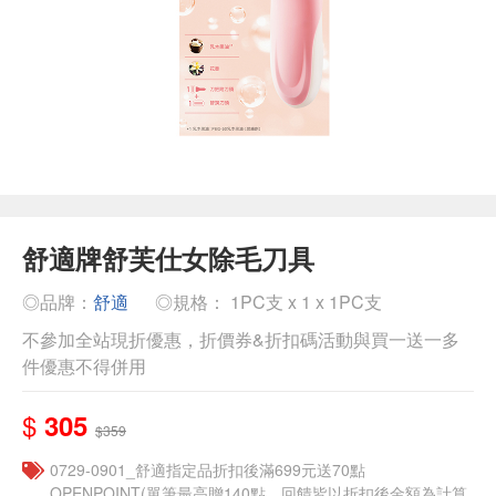
舒適牌舒芙仕女除毛刀具
◎品牌：
舒適
◎規格： 1PC支 x 1 x 1PC支
不參加全站現折優惠，折價券&折扣碼活動與買一送一多
件優惠不得併用
$
305
$359
0729-0901_舒適指定品折扣後滿699元送70點
OPENPOINT(單筆最高贈140點，回饋皆以折扣後金額為計算