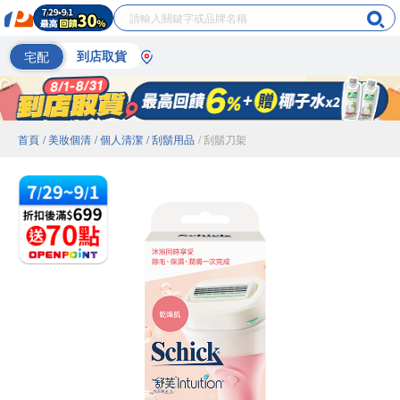
宅配
到店取貨
首頁
/ 美妝個清
/ 個人清潔
/ 刮鬍用品
/ 刮鬍刀架