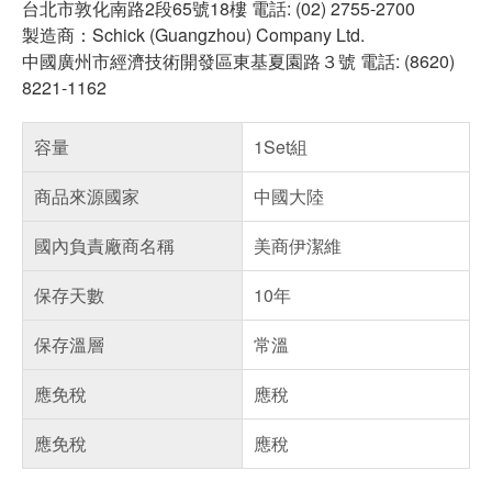
台北市敦化南路2段65號18樓 電話: (02) 2755-2700
製造商：Schick (Guangzhou) Company Ltd.
中國廣州市經濟技術開發區東基夏園路３號 電話: (8620)
8221-1162
容量
1Set組
商品來源國家
中國大陸
國內負責廠商名稱
美商伊潔維
保存天數
10年
保存溫層
常溫
應免稅
應稅
應免稅
應稅