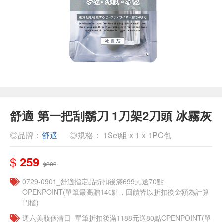
舒適 第一把刮鬍刀 1刀架2刀頭 冰霧灰
◎品牌：
舒適
◎規格： 1Set組 x 1 x 1PC包
$
259
$309
0729-0901_舒適指定品折扣後滿699元送70點
OPENPOINT(單筆最高贈140點，回饋皆以折扣後金額為計算
門檻)
週六美妝個清日_單筆折扣後滿1188元送80點OPENPOINT(單