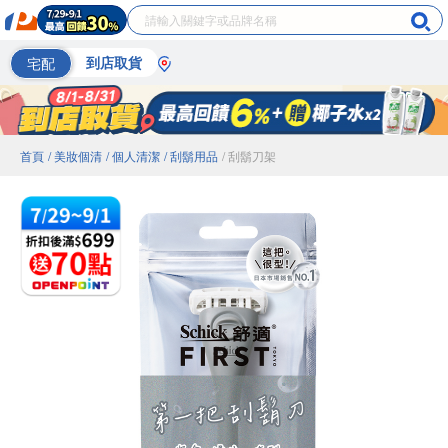
宅配
到店取貨
首頁
/ 美妝個清
/ 個人清潔
/ 刮鬍用品
/ 刮鬍刀架