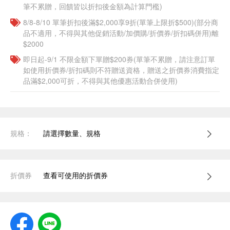
筆不累贈，回饋皆以折扣後金額為計算門檻)
8/8-8/10 單筆折扣後滿$2,000享9折(單筆上限折$500)(部分商
品不適用，不得與其他促銷活動/加價購/折價券/折扣碼併用)離
$2000
即日起-9/1 不限金額下單贈$200券(單筆不累贈，請注意訂單
如使用折價券/折扣碼則不符贈送資格，贈送之折價券消費指定
品滿$2,000可折，不得與其他優惠活動合併使用)
規格：
請選擇數量、規格
折價券
查看可使用的折價券