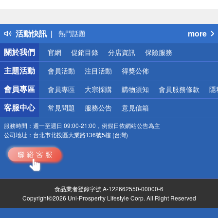
偏遠地區配送
詐騙網頁！請小心！
得獎公告
活動快訊
more
熱門話題
銀行優惠
關於我們
官網
促銷目錄
分店資訊
保險服務
偏遠地區配送
詐騙網頁！請小心！
主題活動
會員活動
注目活動
得獎公佈
會員專區
會員專區
大宗採購
購物須知
會員服務條款
隱
客服中心
常見問題
服務公告
意見信箱
服務時間：
週一至週日 09:00-21:00，例假日依網站公告為主
公司地址：
台北市北投區大業路136號5樓 (台灣)
食品業者登錄字號 A-122662550-00000-6
Copyright©2026 Uni-Prosperity Lifestyle Corp. All Right Reserved