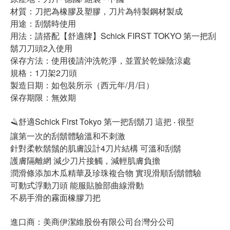
材質：刀把為橡膠及塑膠，刀片為特製鋼材製成
用途：刮鬍時使用
用法：請搭配【舒適牌】Schick FIRST TOKYO 第一把刮
鬍刀刀頭2入使用
保存方法：使用後請沖洗乾淨，並置於乾燥陰涼處
規格：1刀架2刀頭
製造日期：如包裝所示（西元年/月/日）
保存期限：無效期
🪒舒適Schick First Tokyo 第一把刮鬍刀 這把 ‧ 很型
讓第一次的刮鬍體驗溫和不刺激
針對柔軟鬍鬚的肌膚設計4刀片結構 可溫和刮鬍
護膚隔離網 減少刀片接觸，減輕肌膚負擔
潤滑條添加木瓜精華及珍珠複合物 實現滑順刮鬍體驗
可動式浮動刀頭 能服貼臉部曲線滑動
不易手滑的霧面橡膠刀把
進口商：美商伊潔維股份有限公司台灣分公司