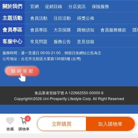
銀行優惠
關於我們
官網
促銷目錄
分店資訊
保險服務
偏遠地區配送
詐騙網頁！請小心！
主題活動
會員活動
注目活動
得獎公佈
會員專區
會員專區
大宗採購
購物須知
會員服務條款
隱
客服中心
常見問題
服務公告
意見信箱
服務時間：
週一至週日 09:00-21:00，例假日依網站公告為主
公司地址：
台北市北投區大業路136號5樓 (台灣)
食品業者登錄字號 A-122662550-00000-6
Copyright©2026 Uni-Prosperity Lifestyle Corp. All Right Reserved
0
立即購買
加入購物車
收藏
購物車