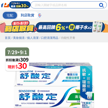
宅配
到店取貨
首頁
/ 美妝個清
/ 個人清潔
/ 口腔清潔用品
/ 功能性牙膏