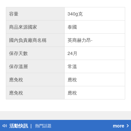
容量
340g克
商品來源國家
泰國
國內負責廠商名稱
英商赫力昂-
保存天數
24月
保存溫層
常溫
應免稅
應稅
應免稅
應稅
偏遠地區配送
詐騙網頁！請小心！
得獎公告
活動快訊
more
熱門話題