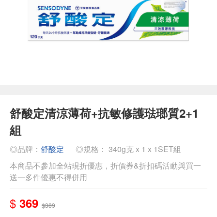
舒酸定清涼薄荷+抗敏修護琺瑯質2+1
組
◎品牌：
舒酸定
◎規格： 340g克 x 1 x 1SET組
本商品不參加全站現折優惠，折價券&折扣碼活動與買一
送一多件優惠不得併用
$
369
$389