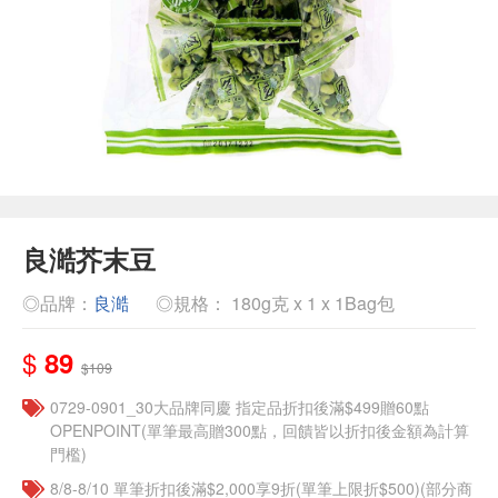
良澔芥末豆
◎品牌：
良澔
◎規格： 180g克 x 1 x 1Bag包
$
89
$109
0729-0901_30大品牌同慶 指定品折扣後滿$499贈60點
OPENPOINT(單筆最高贈300點，回饋皆以折扣後金額為計算
門檻)
8/8-8/10 單筆折扣後滿$2,000享9折(單筆上限折$500)(部分商