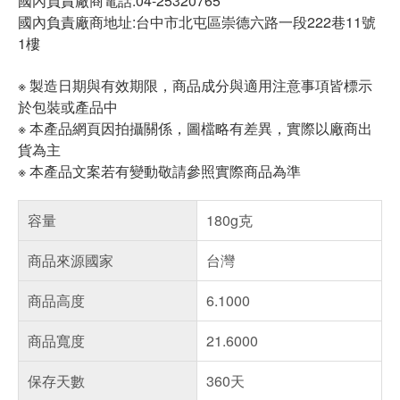
國內負責廠商電話:04-25320765
國內負責廠商地址:台中市北屯區崇德六路一段222巷11號
1樓
※ 製造日期與有效期限，商品成分與適用注意事項皆標示
於包裝或產品中
※ 本產品網頁因拍攝關係，圖檔略有差異，實際以廠商出
貨為主
※ 本產品文案若有變動敬請參照實際商品為準
容量
180g克
商品來源國家
台灣
商品高度
6.1000
商品寬度
21.6000
保存天數
360天