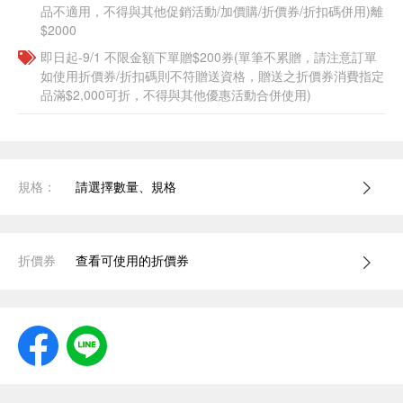
品不適用，不得與其他促銷活動/加價購/折價券/折扣碼併用)離
$2000
即日起-9/1 不限金額下單贈$200券(單筆不累贈，請注意訂單
如使用折價券/折扣碼則不符贈送資格，贈送之折價券消費指定
品滿$2,000可折，不得與其他優惠活動合併使用)
規格：
請選擇數量、規格
折價券
查看可使用的折價券