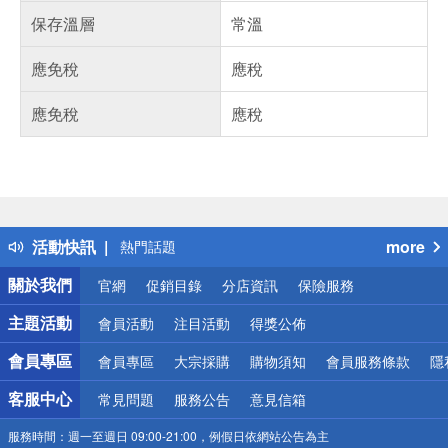
保存溫層
常溫
應免稅
應稅
應免稅
應稅
偏遠地區配送
詐騙網頁！請小心！
得獎公告
活動快訊
more
熱門話題
銀行優惠
關於我們
官網
促銷目錄
分店資訊
保險服務
偏遠地區配送
詐騙網頁！請小心！
主題活動
會員活動
注目活動
得獎公佈
會員專區
會員專區
大宗採購
購物須知
會員服務條款
隱
客服中心
常見問題
服務公告
意見信箱
服務時間：
週一至週日 09:00-21:00，例假日依網站公告為主