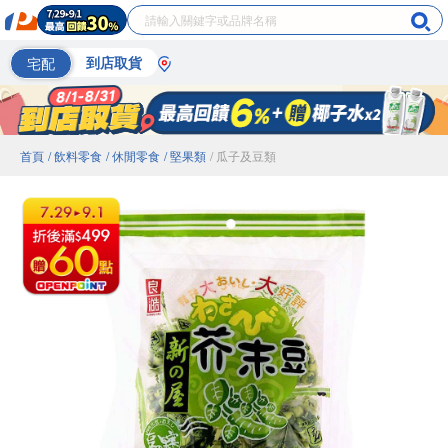
宅配
到店取貨
首頁
/ 飲料零食
/ 休閒零食
/ 堅果類
/ 瓜子及豆類