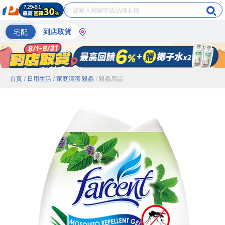
宅配
到店取貨
首頁
/ 日用生活
/ 家庭清潔 殺蟲
/ 殺蟲用品