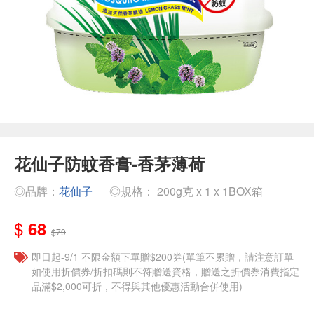
花仙子防蚊香膏-香茅薄荷
◎品牌：
花仙子
◎規格： 200g克 x 1 x 1BOX箱
$
68
$79
即日起-9/1 不限金額下單贈$200券(單筆不累贈，請注意訂單
如使用折價券/折扣碼則不符贈送資格，贈送之折價券消費指定
品滿$2,000可折，不得與其他優惠活動合併使用)