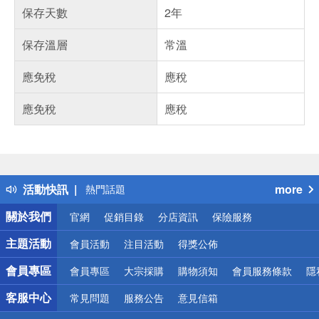
保存天數
2年
保存溫層
常溫
應免稅
應稅
應免稅
應稅
偏遠地區配送
詐騙網頁！請小心！
得獎公告
活動快訊
more
熱門話題
銀行優惠
關於我們
官網
促銷目錄
分店資訊
保險服務
偏遠地區配送
詐騙網頁！請小心！
主題活動
會員活動
注目活動
得獎公佈
會員專區
會員專區
大宗採購
購物須知
會員服務條款
隱
客服中心
常見問題
服務公告
意見信箱