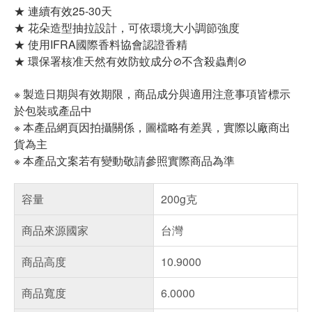
★ 連續有效25-30天
★ 花朵造型抽拉設計，可依環境大小調節強度
★ 使用IFRA國際香料協會認證香精
★ 環保署核准天然有效防蚊成分⊘不含殺蟲劑⊘
※ 製造日期與有效期限，商品成分與適用注意事項皆標示
於包裝或產品中
※ 本產品網頁因拍攝關係，圖檔略有差異，實際以廠商出
貨為主
※ 本產品文案若有變動敬請參照實際商品為準
容量
200g克
商品來源國家
台灣
商品高度
10.9000
商品寬度
6.0000