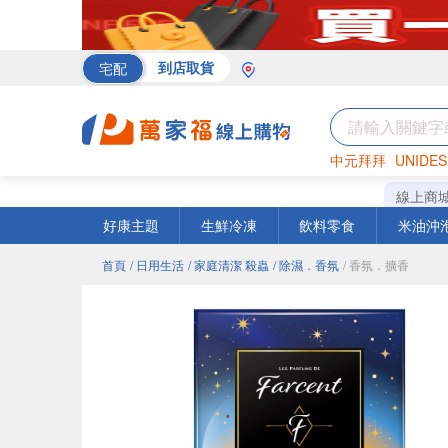
宅配
到店取貨
中元拜拜
UNIDES
罐頭
海苔
巧克力
線上商
好康主題
生鮮冷凍
飲料零食
米油沖
首頁
/ 日用生活
/ 家庭清潔 殺蟲
/ 除濕．香氛
/ 香氛．擴香