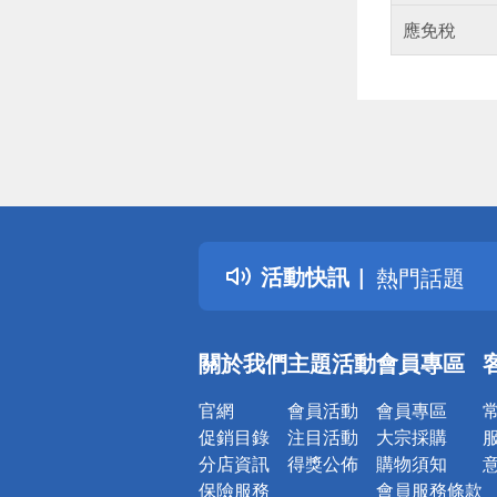
應免稅
偏遠地區配
詐騙網頁！
得獎公告
活動快訊
熱門話題
銀行優惠
偏遠地區配
關於我們
主題活動
會員專區
詐騙網頁！
官網
會員活動
會員專區
促銷目錄
注目活動
大宗採購
分店資訊
得獎公佈
購物須知
保險服務
會員服務條款