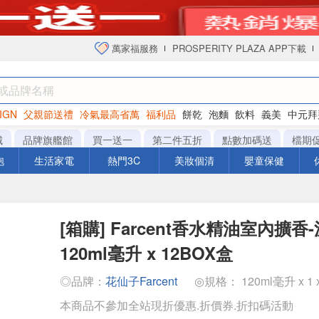
萬家福服務
PROSPERITY PLAZA APP下載
IGN
父親節送禮
冷氣最高省萬
福利品
餅乾
泡麵
飲料
義美
中元拜
衛生紙
城
品牌旗艦館
買一送一
第二件五折
點數加碼送
檔期
泡
生活家電
熱門3C
美妝個清
嬰童保健
[箱購] Farcent香水精油室內擴香
120ml毫升 x 12BOX盒
◎品牌：
花仙子Farcent
◎規格： 120ml毫升 x 1 
本商品不參加全站現折優惠.折價券.折扣碼活動