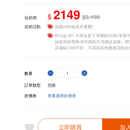
2149
$
$3,108
促銷價
促銷活動
箱購(699免基本運費)
即日起-9/1 不限金額下單贈$200券(單
如使用折價券/折扣碼則不符贈送資格，
品滿$2,000可折，不得與其他優惠活動合
數量
訂單類型
預購
折價券
查看適用折價券
立即購買
加