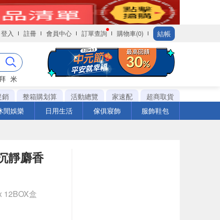
結帳
登入
註冊
會員中心
訂單查詢
購物車(0)
拜
米
促銷
整箱購划算
活動總覽
家速配
超商取貨
休閒娛樂
日用生活
傢俱寢飾
服飾鞋包
-沉靜麝香
x 12BOX盒