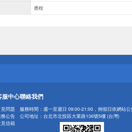
應稅
送
請小心！
送
客服中心
聯絡我們
請小心！
常見問題
服務時間：
週一至週日 09:00-21:00，例假日依網站
服務公告
公司地址：
台北市北投區大業路136號5樓 (台灣)
意見信箱