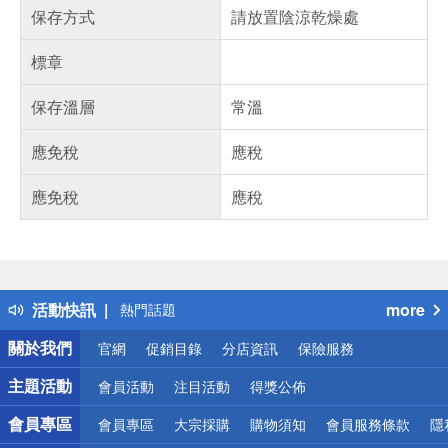
保存方式
請放置陰涼乾燥處
標章
保存溫層
常溫
應免稅
應稅
應免稅
應稅
偏遠地區配送
詐騙網頁！請小心！
得獎公告
活動快訊
more
熱門話題
銀行優惠
關於我們
官網
促銷目錄
分店資訊
保險服務
偏遠地區配送
詐騙網頁！請小心！
主題活動
會員活動
注目活動
得獎公佈
會員專區
會員專區
大宗採購
購物須知
會員服務條款
隱