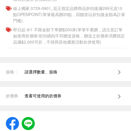
線上獨家 0729-0901_花王指定品牌商品折扣後滿299元送10
點OPENPOINT(單筆最高贈20點，回饋皆以折扣後金額為計算
門檻)
即日起-9/1 不限金額下單贈$200券(單筆不累贈，請注意訂單
如使用折價券/折扣碼則不符贈送資格，贈送之折價券消費指定
品滿$2,000可折，不得與其他優惠活動合併使用)
規格：
請選擇數量、規格
折價券
查看可使用的折價券