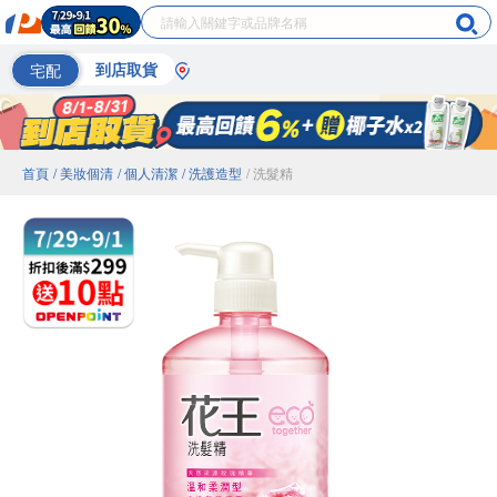
宅配
到店取貨
首頁
/ 美妝個清
/ 個人清潔
/ 洗護造型
/ 洗髮精