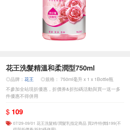
花王洗髮精溫和柔潤型750ml
◎品牌：
花王
◎規格： 750ml毫升 x 1 x 1Bottle瓶
不參加全站現折優惠，折價券&折扣碼活動與買一送一多
件優惠不得併用
$
109
07/29-09/01 花王洗髮精/潤髮乳指定商品 買2件特價$199(不
得與折價券/折扣碼併用)