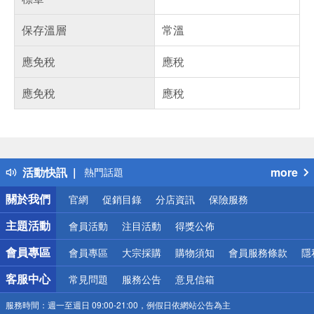
保存溫層
常溫
應免稅
應稅
應免稅
應稅
偏遠地區配送
詐騙網頁！請小心！
得獎公告
活動快訊
more
熱門話題
銀行優惠
關於我們
官網
促銷目錄
分店資訊
保險服務
偏遠地區配送
詐騙網頁！請小心！
主題活動
會員活動
注目活動
得獎公佈
會員專區
會員專區
大宗採購
購物須知
會員服務條款
隱
客服中心
常見問題
服務公告
意見信箱
服務時間：
週一至週日 09:00-21:00，例假日依網站公告為主