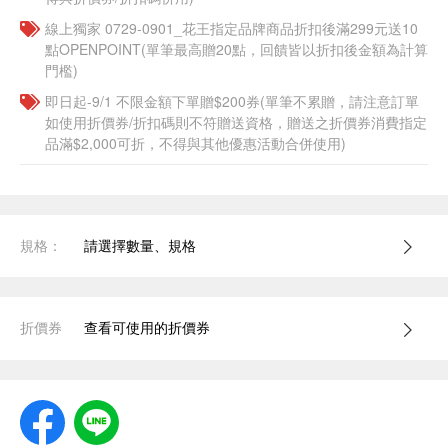
線上獨家 0729-0901_花王指定品牌商品折扣後滿299元送10
點OPENPOINT(單筆最高贈20點，回饋皆以折扣後金額為計算
門檻)
即日起-9/1 不限金額下單贈$200券(單筆不累贈，請注意訂單
如使用折價券/折扣碼則不符贈送資格，贈送之折價券消費指定
品滿$2,000可折，不得與其他優惠活動合併使用)
規格：
請選擇數量、規格
折價券
查看可使用的折價券