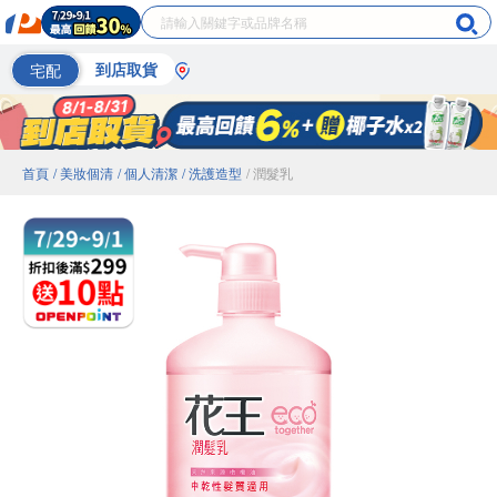
宅配
到店取貨
首頁
/ 美妝個清
/ 個人清潔
/ 洗護造型
/ 潤髮乳