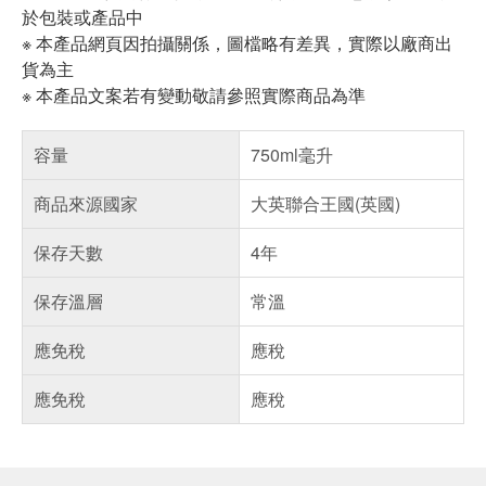
於包裝或產品中
※ 本產品網頁因拍攝關係，圖檔略有差異，實際以廠商出
貨為主
※ 本產品文案若有變動敬請參照實際商品為準
容量
750ml毫升
商品來源國家
大英聯合王國(英國)
保存天數
4年
保存溫層
常溫
應免稅
應稅
應免稅
應稅
偏遠地區配送
詐騙網頁！請小心！