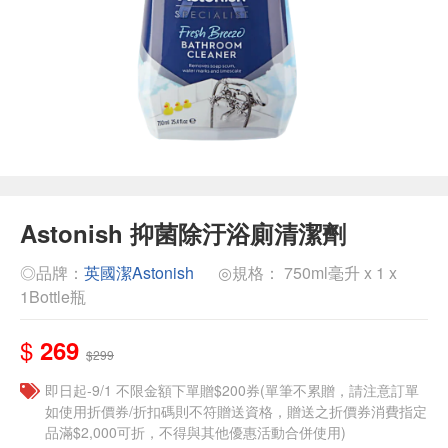
Astonish 抑菌除汙浴廁清潔劑
◎品牌：
英國潔Astonish
◎規格： 750ml毫升 x 1 x
1Bottle瓶
$
269
$299
即日起-9/1 不限金額下單贈$200券(單筆不累贈，請注意訂單
如使用折價券/折扣碼則不符贈送資格，贈送之折價券消費指定
品滿$2,000可折，不得與其他優惠活動合併使用)