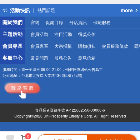
得獎公告
活動快訊
more
熱門話題
銀行優惠
關於我們
官網
促銷目錄
分店資訊
保險服務
偏遠地區配送
詐騙網頁！請小心！
主題活動
會員活動
注目活動
得獎公佈
會員專區
會員專區
大宗採購
購物須知
會員服務條款
隱
客服中心
常見問題
服務公告
意見信箱
服務時間：
週一至週日 09:00-21:00，例假日依網站公告為主
公司地址：
台北市北投區大業路136號5樓 (台灣)
食品業者登錄字號 A-122662550-00000-6
Copyright©2026 Uni-Prosperity Lifestyle Corp. All Right Reserved
0