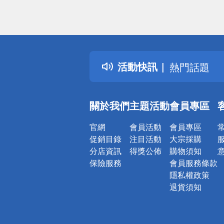
偏遠地區配
詐騙網頁！
得獎公告
活動快訊
熱門話題
銀行優惠
偏遠地區配
關於我們
主題活動
會員專區
詐騙網頁！
官網
會員活動
會員專區
促銷目錄
注目活動
大宗採購
分店資訊
得獎公佈
購物須知
保險服務
會員服務條款
隱私權政策
退貨須知