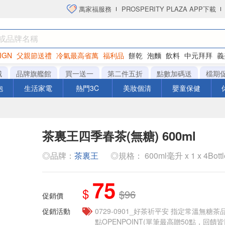
萬家福服務
PROSPERITY PLAZA APP下載
IGN
父親節送禮
冷氣最高省萬
福利品
餅乾
泡麵
飲料
中元拜拜
義
衛生紙
城
品牌旗艦館
買一送一
第二件五折
點數加碼送
檔期
泡
生活家電
熱門3C
美妝個清
嬰童保健
茶裏王四季春茶(無糖) 600ml
◎品牌：
茶裏王
◎規格： 600ml毫升 x 1 x 4Bott
75
$
$96
促銷價
促銷活動
​​0729-0901_好茶祈平安 指定常溫無糖茶
點OPENPOINT(單筆最高贈50點，回