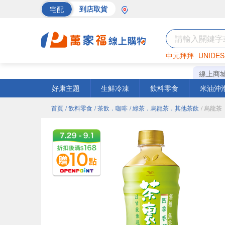
宅配
到店取貨
中元拜拜
UNIDES
海苔
巧克力
罐頭
線上商
好康主題
生鮮冷凍
飲料零食
米油沖
首頁
/ 飲料零食
/ 茶飲．咖啡
/ 綠茶．烏龍茶．其他茶飲
/ 烏龍茶