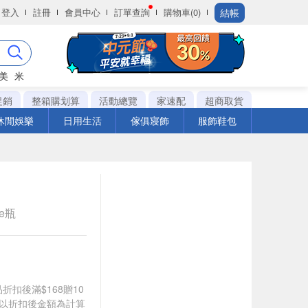
結帳
登入
註冊
會員中心
訂單查詢
購物車(0)
美
米
促銷
整箱購划算
活動總覽
家速配
超商取貨
休閒娛樂
日用生活
傢俱寢飾
服飾鞋包
le瓶
品折扣後滿$168贈10
饋皆以折扣後金額為計算