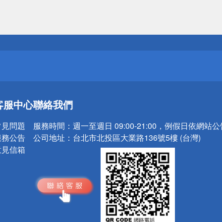
送
請小心！
送
客服中心
聯絡我們
請小心！
常見問題
服務時間：
週一至週日 09:00-21:00，例假日依網站
服務公告
公司地址：
台北市北投區大業路136號5樓 (台灣)
意見信箱