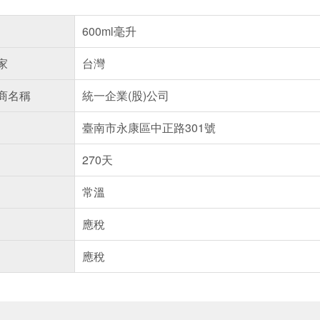
600ml毫升
家
台灣
商名稱
統一企業(股)公司
臺南市永康區中正路301號
270天
常溫
應稅
應稅