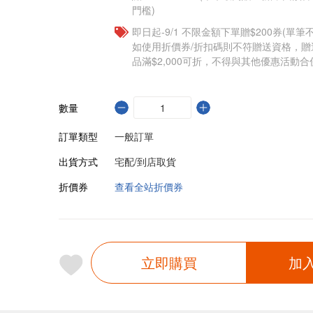
門檻)
即日起-9/1 不限金額下單贈$200券(單
如使用折價券/折扣碼則不符贈送資格，
品滿$2,000可折，不得與其他優惠活動合
數量
訂單類型
一般訂單
出貨方式
宅配/到店取貨
折價券
查看全站折價券
立即購買
加