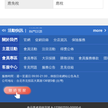
應免稅
應稅
偏遠地區配送
詐騙網頁！請小心！
得獎公告
活動快訊
more
熱門話題
銀行優惠
關於我們
官網
促銷目錄
分店資訊
保險服務
偏遠地區配送
詐騙網頁！請小心！
主題活動
會員活動
注目活動
得獎公佈
會員專區
會員專區
大宗採購
購物須知
會員服務條款
隱
客服中心
常見問題
服務公告
意見信箱
服務時間：
週一至週日 09:00-21:00，例假日依網站公告為主
公司地址：
台北市北投區大業路136號5樓 (台灣)
食品業者登錄字號 A-122662550-00000-6