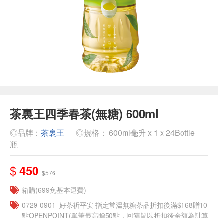
茶裏王四季春茶(無糖) 600ml
◎品牌：
茶裏王
◎規格： 600ml毫升 x 1 x 24Bottle
瓶
$
450
$576
箱購(699免基本運費)
​​0729-0901_好茶祈平安 指定常溫無糖茶品折扣後滿$168贈10
點OPENPOINT(單筆最高贈50點，回饋皆以折扣後金額為計算