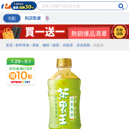
宅配
到店取貨
首頁
/ 飲料零食
/ 茶飲．咖啡
/ 綠茶．烏龍茶．其他茶飲
/ 烏龍茶