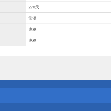
270天
常溫
應稅
應稅
送
請小心！
送