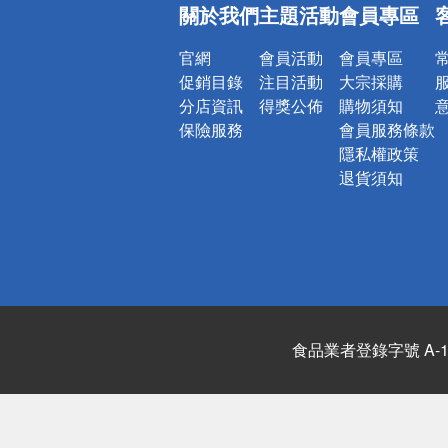
關於我們
主題活動
會員專區
詐騙網頁！
官網
會員活動
會員專區
促銷目錄
注目活動
大宗採購
分店資訊
得獎公佈
購物須知
保險服務
會員服務條款
隱私權政策
退貨須知
食品業者登錄字號 A-122