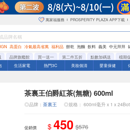
萬家福服務
PROSPERITY PLAZA APP下載
IGN
高蛋白
冷氣最高省萬
福利品
餅乾
泡麵
飲料
義美
中元拜拜
咖啡
城
品牌旗艦館
買一送一
第二件五折
點數加碼送
檔期
泡
生活家電
熱門3C
美妝個清
嬰童保健
茶裏王伯爵紅茶(無糖) 600ml
◎品牌：
茶裏王
◎規格： 600ml毫升 x 1 x 24Bot
450
$
$576
促銷價