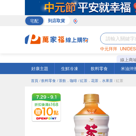
宅配
到店取貨
中元拜拜
UNIDES
米
巧克力
衛生紙
線上商
好康主題
生鮮冷凍
飲料零食
米油沖
首頁
/ 飲料零食
/ 茶飲．咖啡
/ 紅茶．花茶．水果茶
/ 紅茶