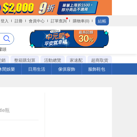
結帳
登入
註冊
會員中心
訂單查詢
購物車(0)
罐頭
促銷
整箱購划算
活動總覽
家速配
超商取貨
休閒娛樂
日用生活
傢俱寢飾
服飾鞋包
tle瓶