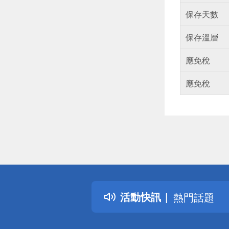
保存天數
保存溫層
應免稅
應免稅
偏遠地區配
詐騙網頁！
得獎公告
活動快訊
熱門話題
銀行優惠
偏遠地區配