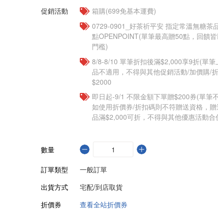
促銷活動
箱購(699免基本運費)
​​0729-0901_好茶祈平安 指定常溫無糖茶
點OPENPOINT(單筆最高贈50點，回
門檻)
8/8-8/10 單筆折扣後滿$2,000享9折(單
品不適用，不得與其他促銷活動/加價購/折
$2000
即日起-9/1 不限金額下單贈$200券(單
如使用折價券/折扣碼則不符贈送資格，
品滿$2,000可折，不得與其他優惠活動合
數量
訂單類型
一般訂單
出貨方式
宅配/到店取貨
折價券
查看全站折價券