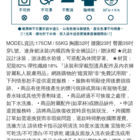
MODEL資訊:175CM / 55KG 胸圍32吋 腰圍23吋 臀圍35吋
穿L號。連身裙泳裝(內襯四角安全褲設計) / 贈泳帽 ★此款
設計泳裝，游泳戲水前後，可搭配為休閒穿著。 ★材質：
尼龍82% 彈性纖維18% 『泳裝和穿戴型護具配件及內衣褲
皆屬私人親膚用品』網路購物的”鑑賞期”非”免費試用期”，
下列情形恕不提供退貨服務： • 服飾有明顯使用後磨損痕
跡。 • 商品有使用後產生的髒污痕跡或異味(有寵物毛髮、
香水味或其他芳香劑味道。 • 商品經過不可恢復之處理，
如下水洗滌。 • 商品附屬配件(如罩杯)或贈品缺件。 • 申請
退貨服務時，請將商品恢復收貨時原包裝狀況。 • 跨國際
訂單如需退換貨而非瑕疵問題，退款時得酌收國際運費。
洗滌方法 請依標卡指示說明清洗 30度水溫洗滌 宜陰乾/不
可乾洗/不可漂白/不可烘乾 建議反面放入洗衣袋柔洗或用