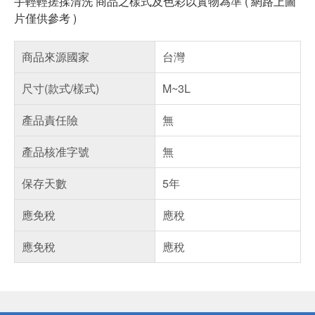
手輕輕搓揉清洗 商品之樣式及色彩以實物為準 ( 網路上圖
片僅供參考 )
商品來源國家
台灣
尺寸(款式/樣式)
M~3L
產品責任險
無
產品核准字號
無
保存天數
5年
應免稅
應稅
應免稅
應稅
偏遠地區配送
詐騙網頁！請小心！
得獎公告