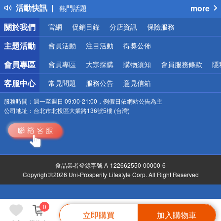
活動快訊
more
熱門話題
銀行優惠
關於我們
官網
促銷目錄
分店資訊
保險服務
偏遠地區配送
詐騙網頁！請小心！
主題活動
會員活動
注目活動
得獎公佈
會員專區
會員專區
大宗採購
購物須知
會員服務條款
隱
客服中心
常見問題
服務公告
意見信箱
服務時間：
週一至週日 09:00-21:00，例假日依網站公告為主
公司地址：
台北市北投區大業路136號5樓 (台灣)
食品業者登錄字號 A-122662550-00000-6
Copyright©2026 Uni-Prosperity Lifestyle Corp. All Right Reserved
0
立即購買
加入購物車