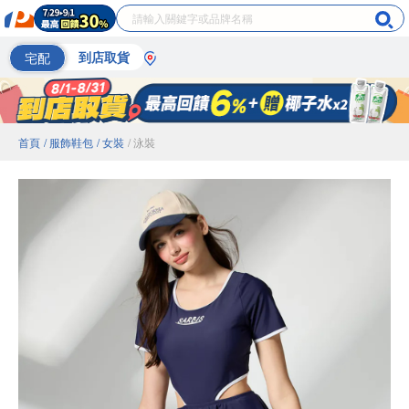
宅配
到店取貨
首頁
/ 服飾鞋包
/ 女裝
/ 泳裝