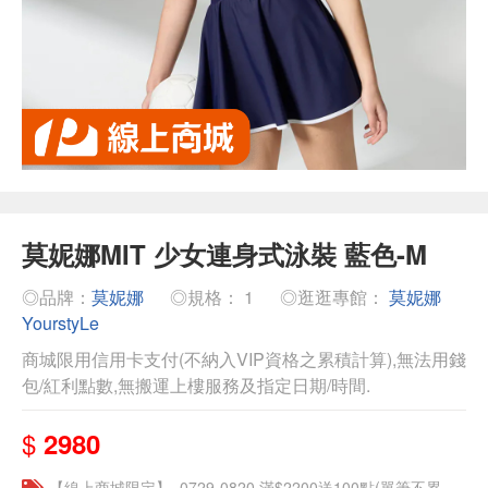
莫妮娜MIT 少女連身式泳裝 藍色-M
◎品牌：
莫妮娜
◎規格： 1
◎逛逛專館：
莫妮娜
YourstyLe
商城限用信用卡支付(不納入VIP資格之累積計算),無法用錢
包/紅利點數,無搬運上樓服務及指定日期/時間.
$
2980
【線上商城限定】_0729-0820 滿$2200送100點(單筆不累