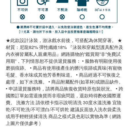
★此款設計泳裝，游泳戲水前後，可搭配為休閒穿著。 ★
材質：尼龍82% 彈性纖維18% 『泳裝和穿戴型護具配件及
內衣褲皆屬私人親膚用品』網路購物的”鑑賞期”非”免費試
用期”，下列情形恕不提供退貨服務： • 服飾有明顯使用後
磨損痕跡。 • 商品有使用後產生的髒污痕跡或異味(有寵物
毛髮、香水味或其他芳香劑味道。 • 商品經過不可恢復之
處理，如下水洗滌。 • 商品附屬配件(如罩杯)或贈品缺件。
• 申請退貨服務時，請將商品恢復收貨時原包裝狀況。 • 跨
國際訂單如需退換貨而非瑕疵問題，退款時得酌收國際運
費。 洗滌方法 請依標卡指示說明清洗 30度水溫洗滌 宜陰
乾/不可乾洗/不可漂白/不可烘乾 建議反面放入洗衣袋柔洗
或用手輕輕搓揉清洗 商品之樣式及色彩以實物為準 ( 網路
上圖片僅供參考 )