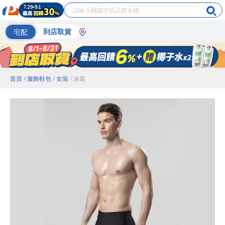
宅配
到店取貨
首頁
/ 服飾鞋包
/ 女裝
/ 泳裝