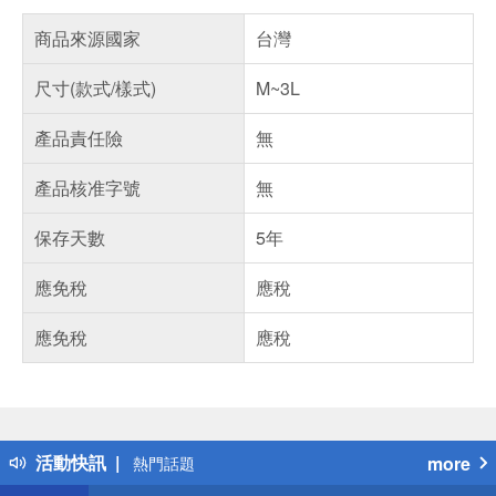
商品來源國家
台灣
尺寸(款式/樣式)
M~3L
產品責任險
無
產品核准字號
無
保存天數
5年
應免稅
應稅
應免稅
應稅
偏遠地區配送
詐騙網頁！請小心！
得獎公告
活動快訊
more
熱門話題
銀行優惠