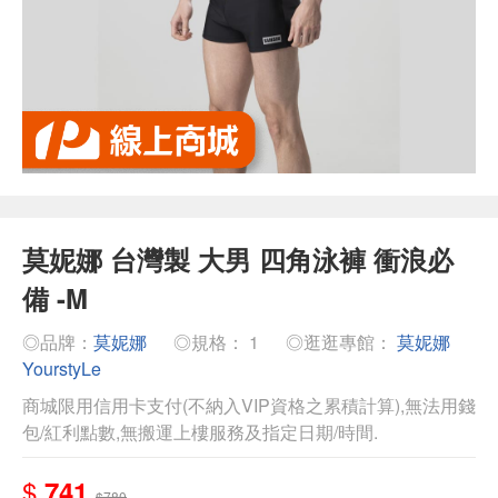
莫妮娜 台灣製 大男 四角泳褲 衝浪必
備 -M
◎品牌：
莫妮娜
◎規格： 1
◎逛逛專館：
莫妮娜
YourstyLe
商城限用信用卡支付(不納入VIP資格之累積計算),無法用錢
包/紅利點數,無搬運上樓服務及指定日期/時間.
$
741
$780