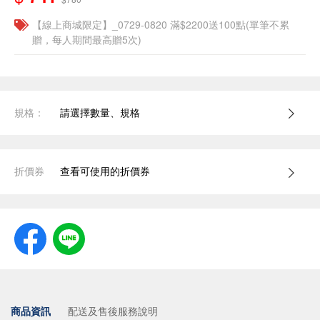
【線上商城限定】_0729-0820 滿$2200送100點(單筆不累
贈，每人期間最高贈5次)
規格：
請選擇數量、規格
折價券
查看可使用的折價券
商品資訊
配送及售後服務說明