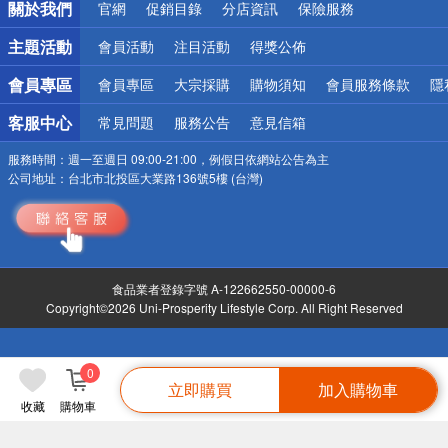
關於我們
官網
促銷目錄
分店資訊
保險服務
偏遠地區配送
詐騙網頁！請小心！
主題活動
會員活動
注目活動
得獎公佈
會員專區
會員專區
大宗採購
購物須知
會員服務條款
隱
客服中心
常見問題
服務公告
意見信箱
服務時間：
週一至週日 09:00-21:00，例假日依網站公告為主
公司地址：
台北市北投區大業路136號5樓 (台灣)
食品業者登錄字號 A-122662550-00000-6
Copyright©2026 Uni-Prosperity Lifestyle Corp. All Right Reserved
0
立即購買
加入購物車
收藏
購物車