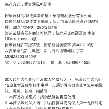
保存方式：置於通風乾燥處
醫療器材商/製造業者名稱：華淨醫材股份有限公司
醫療器材商/製造業者地址：新北市新店區寶高路28號4
樓、28之1號4樓、28之2號4樓
製造業醫療器材商許可執照：新北府店衛醫器製 字第
MD6131002338號
醫療器材許可證字號：衛部醫器製壹字 第008719號
販賣業藥商許可執照：新北府店衛醫器販 字第
MD6231031602號
電 話：02-8667-1510 傳 真：02-8667-1520
成人尺寸適合青少年及成人的臉形大小，兒童尺寸適合6-
12歲兒童及臉型較小用戶，三層防護有效防止空氣中的飛
沫、濕氣、花粉、細菌等。
1. 本商品為拋棄式，請勿洗滌後再度使用。
2. 本商品屬於個人衛生用品性質具備消保法第十九條所定
之合理例外情事，經拆封後無7日猶豫期。