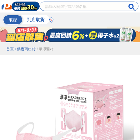
宅配
到店取貨
首頁
/ 供應商出貨
/ 華淨醫材