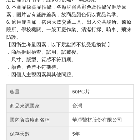
3. 本商品採實品拍攝，各廠牌螢幕顯色及拍攝光源等因
素，圖片皆有些許差異，故商品顏色仍以實品為準。
6. 適用範圍如，搭乘大眾交通工具、出入公共場所、醫療
院所、學校機關、一般工廠作業、清潔打掃、騎車、飛沫
防護。
【因衛生考量因素，以下幾點將不接受退換貨 】
．商品拆封檢查、試用、試戴後。
．尺寸、版型、質感不符預期。
．顏色、色差不符期待。
．因個人主觀因素與其他問題。
容量
50PC片
商品來源國家
台灣
國內負責廠商名稱
華淨醫材股份有限公司
保存天數
5年