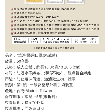
品名：“華淨”醫用口罩(未滅菌)
數量：50入裝
規格：成人立體，約長16.3x 寬13 ±0.5 (cm)
材質：防潑水不織布、熔噴不織布、親膚複合纖維
用途：防止飛沫傳遞、過濾微生物、體液
類別：第1類 : 一般及整形外科手術裝置
產地：台灣 MadeIn Taiwan
保存期限：常溫下5年(未拆封)
製造日期：標示於外盒
製造批號：同製造日期