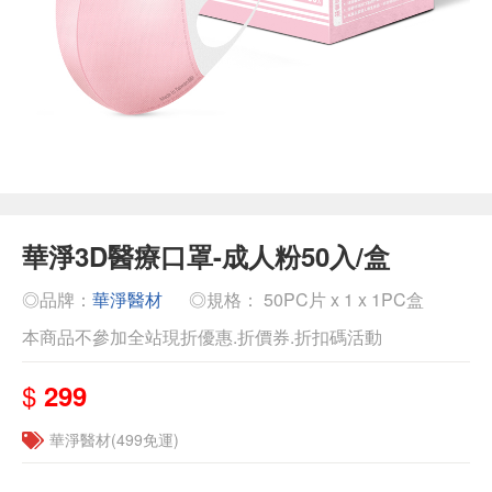
華淨3D醫療口罩-成人粉50入/盒
◎品牌：
華淨醫材
◎規格： 50PC片 x 1 x 1PC盒
本商品不參加全站現折優惠.折價券.折扣碼活動
$
299
華淨醫材(499免運)