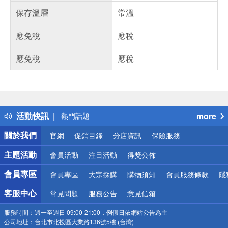
保存溫層
常溫
應免稅
應稅
應免稅
應稅
偏遠地區配送
詐騙網頁！請小心！
得獎公告
活動快訊
more
熱門話題
銀行優惠
關於我們
官網
促銷目錄
分店資訊
保險服務
偏遠地區配送
詐騙網頁！請小心！
主題活動
會員活動
注目活動
得獎公佈
會員專區
會員專區
大宗採購
購物須知
會員服務條款
隱
客服中心
常見問題
服務公告
意見信箱
服務時間：
週一至週日 09:00-21:00，例假日依網站公告為主
公司地址：
台北市北投區大業路136號5樓 (台灣)