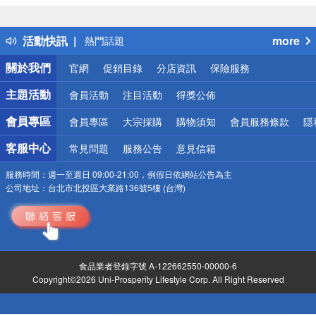
詐騙網頁！請小心！
得獎公告
活動快訊
more
熱門話題
銀行優惠
關於我們
官網
促銷目錄
分店資訊
保險服務
偏遠地區配送
詐騙網頁！請小心！
主題活動
會員活動
注目活動
得獎公佈
會員專區
會員專區
大宗採購
購物須知
會員服務條款
隱
客服中心
常見問題
服務公告
意見信箱
服務時間：
週一至週日 09:00-21:00，例假日依網站公告為主
公司地址：
台北市北投區大業路136號5樓 (台灣)
食品業者登錄字號 A-122662550-00000-6
Copyright©2026 Uni-Prosperity Lifestyle Corp. All Right Reserved