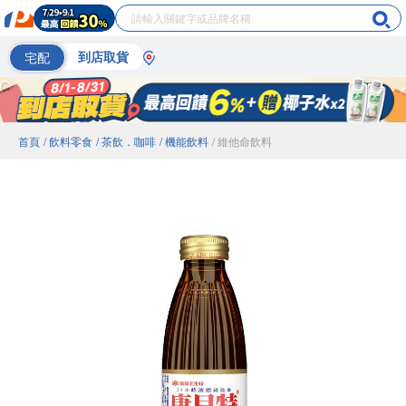
宅配
到店取貨
首頁
/ 飲料零食
/ 茶飲．咖啡
/ 機能飲料
/ 維他命飲料