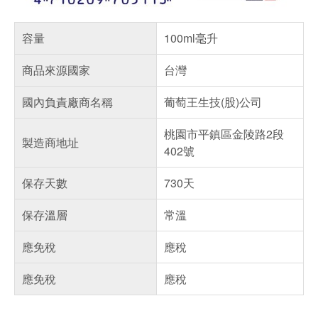
容量
100ml毫升
商品來源國家
台灣
國內負責廠商名稱
葡萄王生技(股)公司
桃園市平鎮區金陵路2段
製造商地址
402號
保存天數
730天
保存溫層
常溫
應免稅
應稅
應免稅
應稅
偏遠地區配送