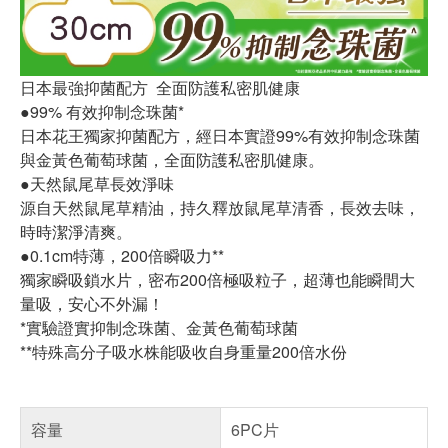
日本最強抑菌配方 全面防護私密肌健康
●99% 有效抑制念珠菌*
日本花王獨家抑菌配方，經日本實證99%有效抑制念珠菌
與金黃色葡萄球菌，全面防護私密肌健康。
●天然鼠尾草長效淨味
源自天然鼠尾草精油，持久釋放鼠尾草清香，長效去味，
時時潔淨清爽。
●0.1cm特薄，200倍瞬吸力**
獨家瞬吸鎖水片，密布200倍極吸粒子，超薄也能瞬間大
量吸，安心不外漏！
*實驗證實抑制念珠菌、金黃色葡萄球菌
**特殊高分子吸水株能吸收自身重量200倍水份
容量
6PC片