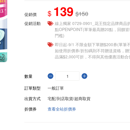
139
$
$150
促銷價
促銷活動
線上獨家 0729-0901_花王指定品牌商品
點OPENPOINT(單筆最高贈20點，回
門檻)
即日起-9/1 不限金額下單贈$200券(單
如使用折價券/折扣碼則不符贈送資格，
品滿$2,000可折，不得與其他優惠活動合
數量
訂單類型
一般訂單
出貨方式
宅配/到店取貨/超商取貨
折價券
查看全站折價券