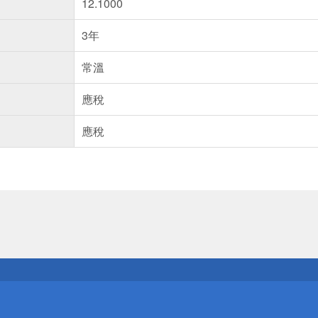
12.1000
3年
常溫
應稅
應稅
送
請小心！