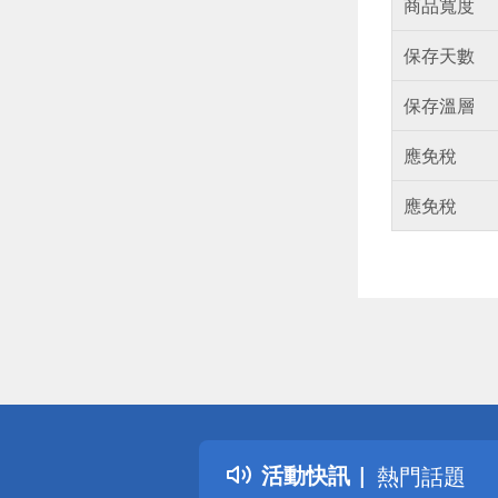
商品寬度
保存天數
保存溫層
應免稅
應免稅
偏遠地區配
詐騙網頁！
得獎公告
活動快訊
熱門話題