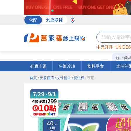
宅配
到店取貨
中元拜拜
UNIDES
罐頭
海苔
巧克力
線上商
好康主題
生鮮冷凍
飲料零食
米油沖
首頁
/ 美妝個清
/ 女性衛生
/ 衛生棉
/ 夜用