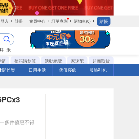
結帳
登入
註冊
會員中心
訂單查詢
購物車(0)
拜
米
促銷
整箱購划算
活動總覽
家速配
超商取貨
休閒娛樂
日用生活
傢俱寢飾
服飾鞋包
PCx3
送一多件優惠不得