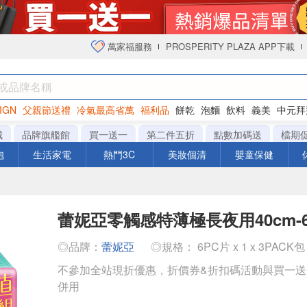
萬家福服務
PROSPERITY PLAZA APP下載
IGN
父親節送禮
冷氣最高省萬
福利品
餅乾
泡麵
飲料
義美
中元拜
衛生紙
城
品牌旗艦館
買一送一
第二件五折
點數加碼送
檔期
泡
生活家電
熱門3C
美妝個清
嬰童保健
蕾妮亞零觸感特薄極長夜用40cm-6
◎品牌：
蕾妮亞
◎規格： 6PC片 x 1 x 3PACK包
不參加全站現折優惠，折價券&折扣碼活動與買一
併用