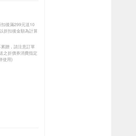
折扣後滿299元送10
饋皆以折扣後金額為計算
筆不累贈，請注意訂單
贈送之折價券消費指定
併使用)