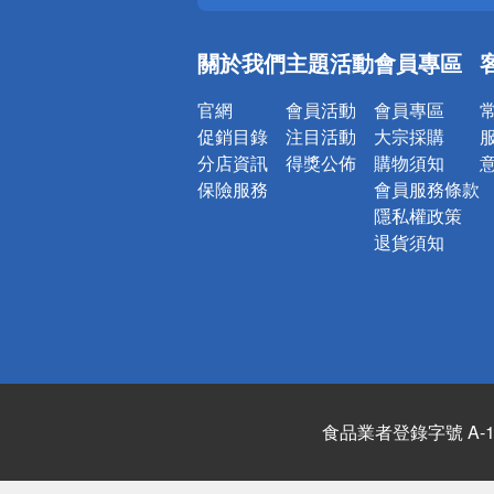
銀行優惠
偏遠地區配
關於我們
主題活動
會員專區
詐騙網頁！
官網
會員活動
會員專區
促銷目錄
注目活動
大宗採購
分店資訊
得獎公佈
購物須知
保險服務
會員服務條款
隱私權政策
退貨須知
食品業者登錄字號 A-122