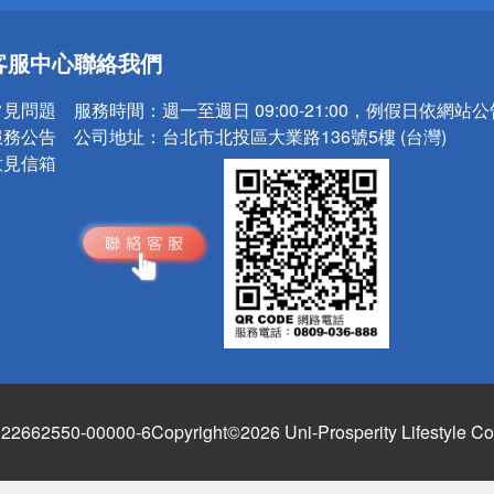
送
客服中心
聯絡我們
請小心！
常見問題
服務時間：
週一至週日 09:00-21:00，例假日依網站
服務公告
公司地址：
台北市北投區大業路136號5樓 (台灣)
意見信箱
662550-00000-6
Copyright©2026 Uni-Prosperity Lifestyle Co