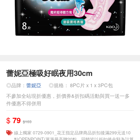
蕾妮亞極吸好眠夜用30cm
◎品牌：
蕾妮亞
◎規格： 8PC片 x 1 x 3PC包
不參加全站現折優惠，折價券&折扣碼活動與買一送一多
件優惠不得併用
$
79
$103
線上獨家 0729-0901_花王指定品牌商品折扣後滿299元送10
點OPENPOINT(單筆最高贈20點，回饋皆以折扣後金額為計算