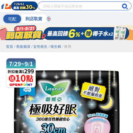
宅配
到店取貨
首頁
/ 美妝個清
/ 女性衛生
/ 衛生棉
/ 夜用