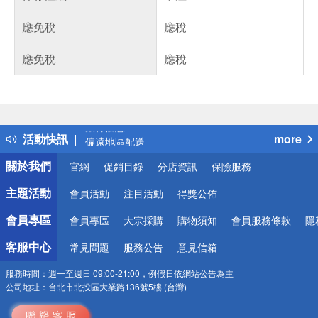
應免稅
應稅
應免稅
應稅
偏遠地區配送
詐騙網頁！請小心！
得獎公告
熱門話題
銀行優惠
活動快訊
more
偏遠地區配送
詐騙網頁！請小心！
關於我們
官網
促銷目錄
分店資訊
保險服務
主題活動
會員活動
注目活動
得獎公佈
會員專區
會員專區
大宗採購
購物須知
會員服務條款
隱
客服中心
常見問題
服務公告
意見信箱
服務時間：
週一至週日 09:00-21:00，例假日依網站公告為主
公司地址：
台北市北投區大業路136號5樓 (台灣)