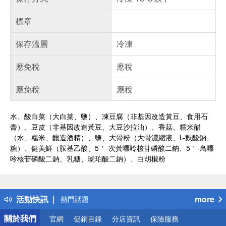
標章
保存溫層
冷凍
應免稅
應稅
應免稅
應稅
水、酸白菜（大白菜、鹽）、凍豆腐（非基因改造黃豆、食用石
膏）、豆皮（非基因改造黃豆、大豆沙拉油）、香菇、糯米醋
（水、糯米、釀造酒精）、鹽、大骨粉（大骨濃縮液、L-麩酸鈉、
糖）、健美鮮（胺基乙酸、5＇-次黃嘌呤核苷磷酸二鈉、5＇-鳥嘌
呤核苷磷酸二鈉、乳糖、琥珀酸二鈉）、白胡椒粉
偏遠地區配送
詐騙網頁！請小心！
得獎公告
活動快訊
more
熱門話題
銀行優惠
關於我們
官網
促銷目錄
分店資訊
保險服務
偏遠地區配送