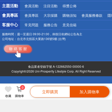
詐騙網頁！請小心！
主題活動
會員活動
注目活動
得獎公佈
會員專區
會員專區
大宗採購
購物須知
會員服務條款
隱
客服中心
常見問題
服務公告
意見信箱
服務時間：
週一至週日 09:00-21:00，例假日依網站公告為主
公司地址：
台北市北投區大業路136號5樓 (台灣)
食品業者登錄字號 A-122662550-00000-6
Copyright©2026 Uni-Prosperity Lifestyle Corp. All Right Reserved
0
立即購買
加入購物車
收藏
購物車