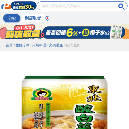
宅配
到店取貨
首頁
/ 生鮮冷凍
/ 火烤料理
/ 火鍋湯底
/ 各式湯底