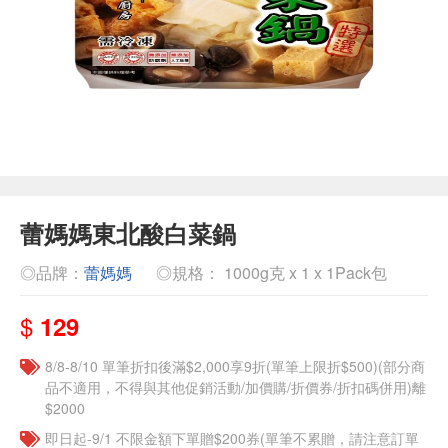
蕾媽媽東北酸白菜鍋
◎品牌：
蕾媽媽
◎規格： 1000g克 x 1 x 1Pack包
$
129
8/8-8/10 單筆折扣後滿$2,000享9折(單筆上限折$500)(部分商
品不適用，不得與其他促銷活動/加價購/折價券/折扣碼併用)離
$2000
即日起-9/1 不限金額下單贈$200券(單筆不累贈，請注意訂單