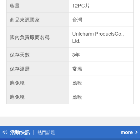
容量
12PC片
商品來源國家
台灣
Unicharm ProductsCo.,
國內負責廠商名稱
Ltd.
保存天數
3年
保存溫層
常溫
應免稅
應稅
應免稅
應稅
偏遠地區配送
詐騙網頁！請小心！
得獎公告
活動快訊
more
熱門話題
銀行優惠