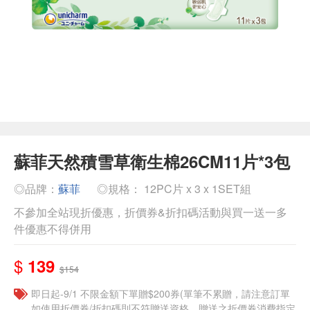
蘇菲天然積雪草衛生棉26CM11片*3包
◎品牌：
蘇菲
◎規格： 12PC片 x 3 x 1SET組
不參加全站現折優惠，折價券&折扣碼活動與買一送一多
件優惠不得併用
$
139
$154
即日起-9/1 不限金額下單贈$200券(單筆不累贈，請注意訂單
如使用折價券/折扣碼則不符贈送資格，贈送之折價券消費指定