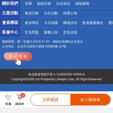
關於我們
官網
促銷目錄
分店資訊
保險服務
偏遠地區配送
詐騙網頁！請小心！
主題活動
會員活動
注目活動
得獎公佈
會員專區
會員專區
大宗採購
購物須知
會員服務條款
隱
客服中心
常見問題
服務公告
意見信箱
服務時間：
週一至週日 09:00-21:00，例假日依網站公告為主
公司地址：
台北市北投區大業路136號5樓 (台灣)
食品業者登錄字號 A-122662550-00000-6
Copyright©2026 Uni-Prosperity Lifestyle Corp. All Right Reserved
0
立即購買
加入購物車
收藏
購物車