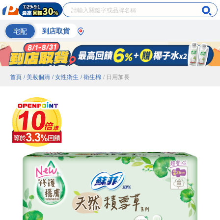
宅配
到店取貨
首頁
/ 美妝個清
/ 女性衛生
/ 衛生棉
/ 日用加長