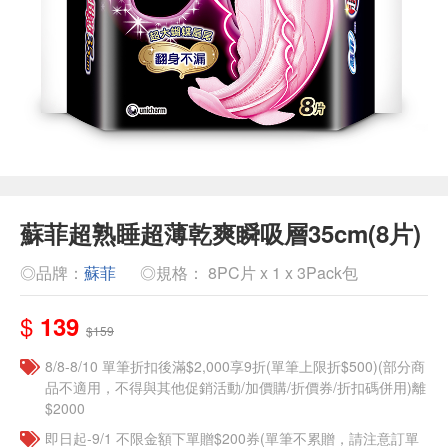
蘇菲超熟睡超薄乾爽瞬吸層35cm(8片)
◎品牌：
蘇菲
◎規格： 8PC片 x 1 x 3Pack包
$
139
$159
8/8-8/10 單筆折扣後滿$2,000享9折(單筆上限折$500)(部分商
品不適用，不得與其他促銷活動/加價購/折價券/折扣碼併用)離
$2000
即日起-9/1 不限金額下單贈$200券(單筆不累贈，請注意訂單