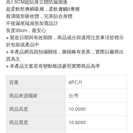
高1.5CM超貼身立體防漏測邊
超柔軟乾爽瞬吸層，柔軟膚觸0摩擦
股溝隨形吸收體，完美貼合身體
不後漏尾端扇形加寬設計
長度35cm，最安心
※ 製造日期與有效期限，商品成分與適用注意事項皆標示
於包裝或產品中
※ 本產品網頁因拍攝關係，圖檔略有差異，實際以廠商出
貨為主
※ 本產品文案若有變動敬請參照實際商品為準
容量
8PC片
商品來源國家
台灣
商品高度
10.0000
商品寬度
15.8000