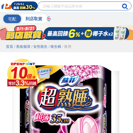
宅配
到店取貨
首頁
/ 美妝個清
/ 女性衛生
/ 衛生棉
/ 夜用