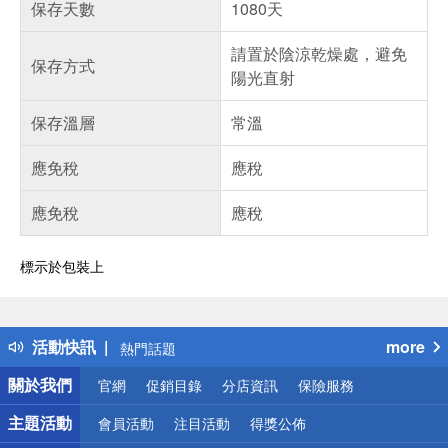
保存天數
1080天
請置於陰涼乾燥處，避免
保存方式
陽光直射
保存溫層
常溫
應免稅
應稅
應免稅
應稅
標示於包裝上
偏遠地區配送
詐騙網頁！請小心！
得獎公告
活動快訊
more
熱門話題
銀行優惠
關於我們
官網
促銷目錄
分店資訊
保險服務
偏遠地區配送
詐騙網頁！請小心！
主題活動
會員活動
注目活動
得獎公佈