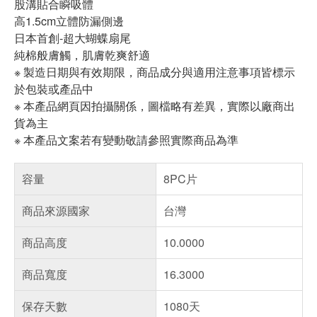
股溝貼合瞬吸體
高1.5cm立體防漏側邊
日本首創-超大蝴蝶扇尾
純棉般膚觸，肌膚乾爽舒適
※ 製造日期與有效期限，商品成分與適用注意事項皆標示
於包裝或產品中
※ 本產品網頁因拍攝關係，圖檔略有差異，實際以廠商出
貨為主
※ 本產品文案若有變動敬請參照實際商品為準
容量
8PC片
商品來源國家
台灣
商品高度
10.0000
商品寬度
16.3000
保存天數
1080天