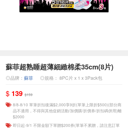
蘇菲超熟睡超薄細緻棉柔35cm(8片)
◎品牌：
蘇菲
◎規格： 8PC片 x 1 x 3Pack包
$
139
$159
8/8-8/10 單筆折扣後滿$2,000享9折(單筆上限折$500)(部分商
品不適用，不得與其他促銷活動/加價購/折價券/折扣碼併用)離
$2000
即日起-9/1 不限金額下單贈$200券(單筆不累贈，請注意訂單