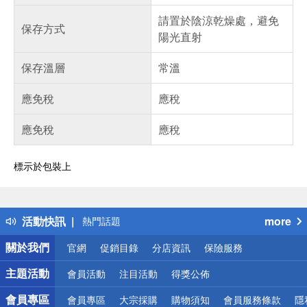
請置於陰涼乾燥處，避免
保存方式
陽光直射
保存溫層
常溫
應免稅
應稅
應免稅
應稅
標示於包裝上
偏遠地區配送
詐騙網頁！請小心！
得獎公告
活動快訊
more
熱門話題
銀行優惠
關於我們
官網
促銷目錄
分店資訊
保險服務
偏遠地區配送
詐騙網頁！請小心！
主題活動
會員活動
注目活動
得獎公佈
會員專區
會員專區
大宗採購
購物須知
會員服務條款
隱