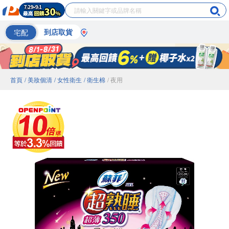
宅配
到店取貨
首頁
/ 美妝個清
/ 女性衛生
/ 衛生棉
/ 夜用