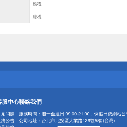
應稅
應稅
送
請小心！
送
客服中心
聯絡我們
請小心！
常見問題
服務時間：
週一至週日 09:00-21:00，例假日依網站
服務公告
公司地址：
台北市北投區大業路136號5樓 (台灣)