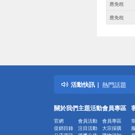
應免稅
應免稅
偏遠地區配
詐騙網頁！
得獎公告
活動快訊
熱門話題
銀行優惠
偏遠地區配
關於我們
主題活動
會員專區
詐騙網頁！
官網
會員活動
會員專區
促銷目錄
注目活動
大宗採購