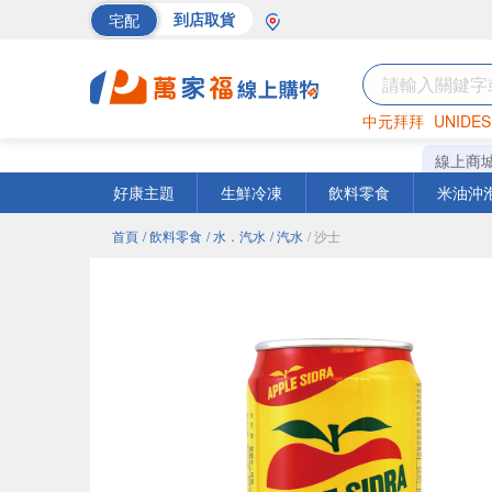
宅配
到店取貨
中元拜拜
UNIDES
海苔
巧克力
罐頭
線上商
好康主題
生鮮冷凍
飲料零食
米油沖
首頁
/ 飲料零食
/ 水．汽水
/ 汽水
/ 沙士