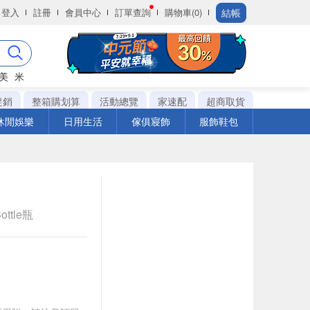
結帳
登入
註冊
會員中心
訂單查詢
購物車(0)
美
米
促銷
整箱購划算
活動總覽
家速配
超商取貨
休閒娛樂
日用生活
傢俱寢飾
服飾鞋包
ottle瓶