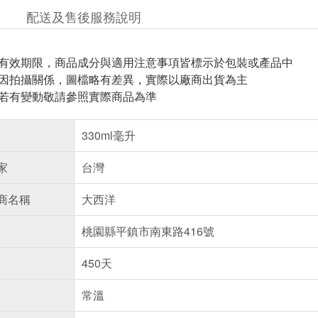
配送及售後服務說明
與有效期限，商品成分與適用注意事項皆標示於包裝或產品中
頁因拍攝關係，圖檔略有差異，實際以廠商出貨為主
案若有變動敬請參照實際商品為準
330ml毫升
家
台灣
商名稱
大西洋
桃園縣平鎮市南東路416號
450天
常溫