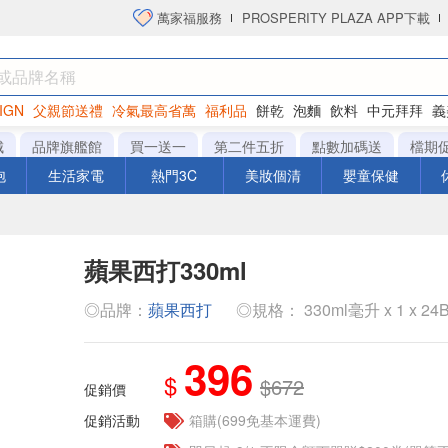
萬家福服務
PROSPERITY PLAZA APP下載
IGN
父親節送禮
冷氣最高省萬
福利品
餅乾
泡麵
飲料
中元拜拜
義
衛生紙
城
品牌旗艦館
買一送一
第二件五折
點數加碼送
檔期
泡
生活家電
熱門3C
美妝個清
嬰童保健
蘋果西打330ml
◎品牌：
蘋果西打
◎規格： 330ml毫升 x 1 x 24B
396
$
$672
促銷價
促銷活動
箱購(699免基本運費)