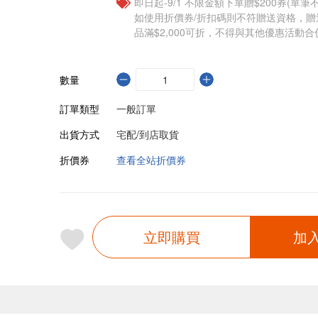
即日起-9/1 不限金額下單贈$200券(單
如使用折價券/折扣碼則不符贈送資格，
品滿$2,000可折，不得與其他優惠活動合
數量
訂單類型
一般訂單
出貨方式
宅配/到店取貨
折價券
查看全站折價券
立即購買
加