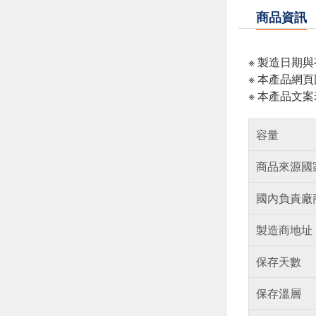
商品資訊
※ 製造日期
※ 本產品網
※ 本產品文
容量
商品來源國
國內負責廠
製造商地址
保存天數
保存溫層