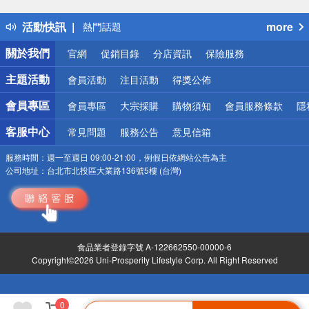
得獎公告
活動快訊
more
熱門話題
銀行優惠
關於我們
官網
促銷目錄
分店資訊
保險服務
偏遠地區配送
詐騙網頁！請小心！
主題活動
會員活動
注目活動
得獎公佈
會員專區
會員專區
大宗採購
購物須知
會員服務條款
隱
客服中心
常見問題
服務公告
意見信箱
服務時間：
週一至週日 09:00-21:00，例假日依網站公告為主
公司地址：
台北市北投區大業路136號5樓 (台灣)
食品業者登錄字號 A-122662550-00000-6
Copyright©2026 Uni-Prosperity Lifestyle Corp. All Right Reserved
0