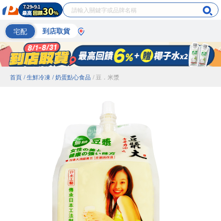
宅配
到店取貨
首頁
/ 生鮮冷凍
/ 奶蛋點心食品
/ 豆．米漿