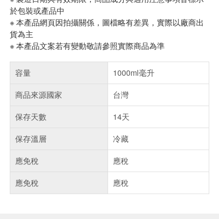
於包裝或產品中
※ 本產品網頁因拍攝關係，圖檔略有差異，實際以廠商出
貨為主
※ 本產品文案若有變動敬請參照實際商品為準
容量
1000ml毫升
商品來源國家
台灣
保存天數
14天
保存溫層
冷藏
應免稅
應稅
應免稅
應稅
偏遠地區配送
詐騙網頁！請小心！