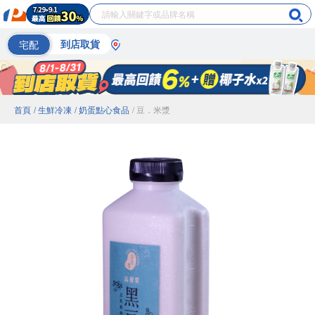
宅配
到店取貨
首頁
/ 生鮮冷凍
/ 奶蛋點心食品
/ 豆．米漿