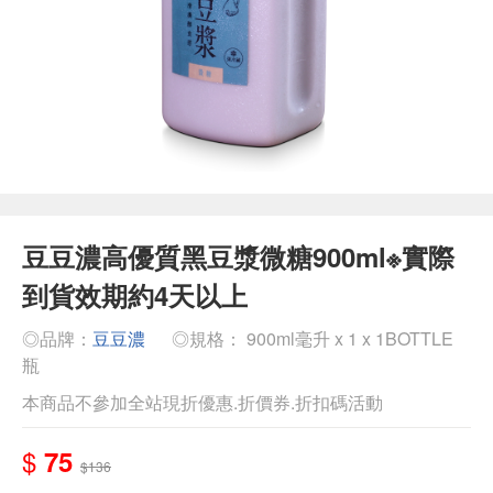
豆豆濃高優質黑豆漿微糖900ml※實際
到貨效期約4天以上
◎品牌：
豆豆濃
◎規格： 900ml毫升 x 1 x 1BOTTLE
瓶
本商品不參加全站現折優惠.折價券.折扣碼活動
$
75
$136