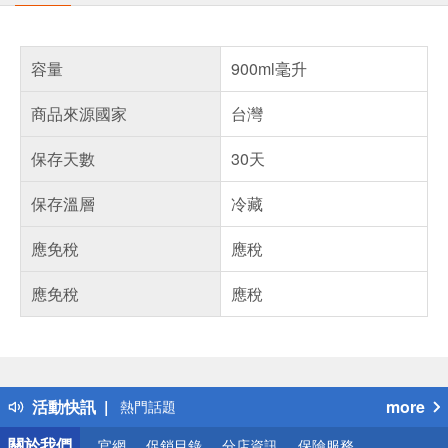
容量
900ml毫升
商品來源國家
台灣
保存天數
30天
保存溫層
冷藏
應免稅
應稅
應免稅
應稅
偏遠地區配送
詐騙網頁！請小心！
得獎公告
活動快訊
more
熱門話題
銀行優惠
關於我們
官網
促銷目錄
分店資訊
保險服務