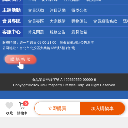
偏遠地區配送
詐騙網頁！請小心！
主題活動
會員活動
注目活動
得獎公佈
會員專區
會員專區
大宗採購
購物須知
會員服務條款
隱
客服中心
常見問題
服務公告
意見信箱
服務時間：
週一至週日 09:00-21:00，例假日依網站公告為主
公司地址：
台北市北投區大業路136號5樓 (台灣)
食品業者登錄字號 A-122662550-00000-6
Copyright©2026 Uni-Prosperity Lifestyle Corp. All Right Reserved
0
立即購買
加入購物車
收藏
購物車