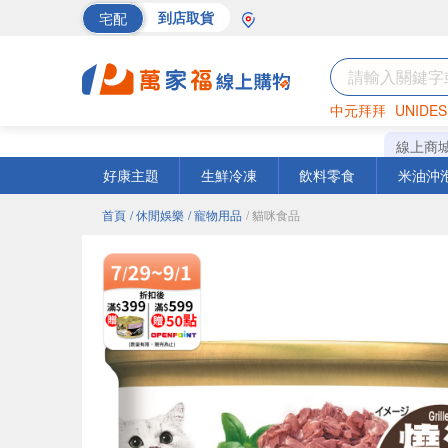
宅配
到店取貨
中元拜拜
UNIDES
海苔
巧克力
罐頭
線上商
好康主題
生鮮冷凍
飲料零食
米油沖
首頁
/ 休閒娛樂
/ 寵物用品
/ 貓咪食品