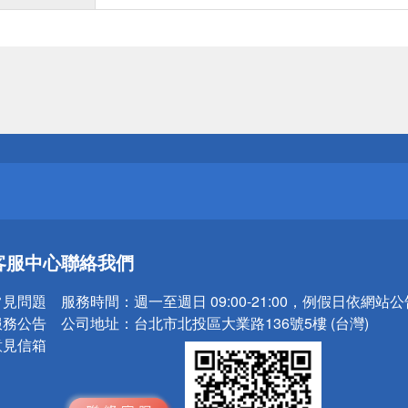
送
請小心！
送
客服中心
聯絡我們
請小心！
常見問題
服務時間：
週一至週日 09:00-21:00，例假日依網站
服務公告
公司地址：
台北市北投區大業路136號5樓 (台灣)
意見信箱