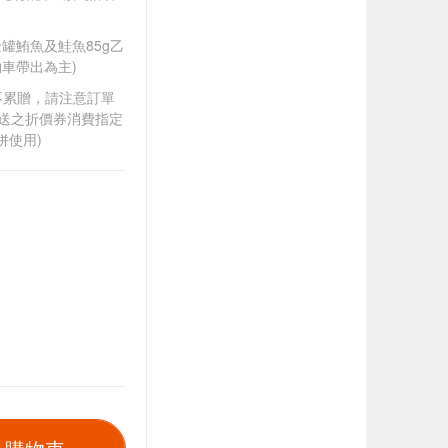
A金罐鮪魚及鮭魚85g乙
車帶出為主)
筆不累贈，請注意訂單
贈送之折價券消費指定
併使用)