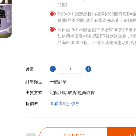
門檻)
7/29-9/1 指定品折扣後滿$399贈SHEB
罐(贈品不累贈,數量有限送完為止；依購物
即日起-9/1 不限金額下單贈$200券(單
如使用折價券/折扣碼則不符贈送資格，
品滿$2,000可折，不得與其他優惠活動合
數量
訂單類型
一般訂單
出貨方式
宅配/到店取貨/超商取貨
折價券
查看適用折價券