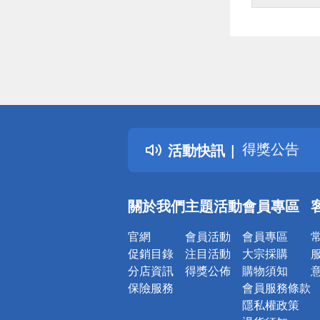
偏遠地區配
詐騙網頁！
得獎公告
活動快訊
熱門話題
銀行優惠
偏遠地區配
關於我們
主題活動
會員專區
詐騙網頁！
官網
會員活動
會員專區
促銷目錄
注目活動
大宗採購
分店資訊
得獎公佈
購物須知
保險服務
會員服務條款
隱私權政策