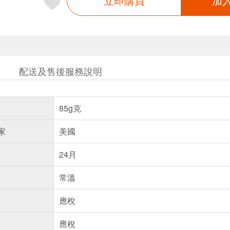
立即購買
加
配送及售後服務說明
85g克
家
美國
24月
常溫
應稅
應稅