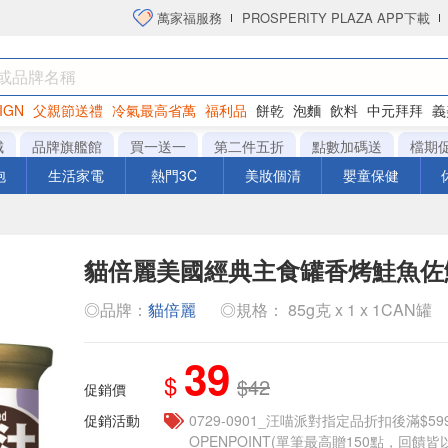
萬家福服務
PROSPERITY PLAZA APP下載
IGN
父親節送禮
冷氣最高省萬
福利品
餅乾
泡麵
飲料
中元拜拜
義
衛生紙
城
品牌旗艦館
買一送一
第二件五折
點數加碼送
檔期
泡
生活家電
熱門3C
美妝個清
嬰童保健
貓倍麗美國經典主食罐香烤鮭魚佐鮮
◎品牌：
貓倍麗
◎規格： 85g克 x 1 x 1CAN罐
39
$
$42
促銷價
促銷活動
0729-0901_汪喵派對指定品折扣後滿$59
OPENPOINT(單筆最高贈150點，回