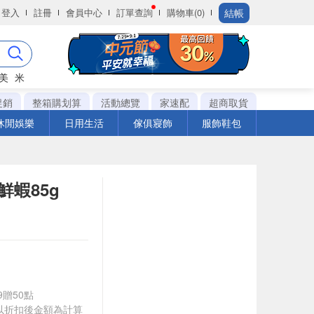
結帳
登入
註冊
會員中心
訂單查詢
購物車(0)
美
米
促銷
整箱購划算
活動總覽
家速配
超商取貨
休閒娛樂
日用生活
傢俱寢飾
服飾鞋包
蝦85g
9贈50點
饋皆以折扣後金額為計算