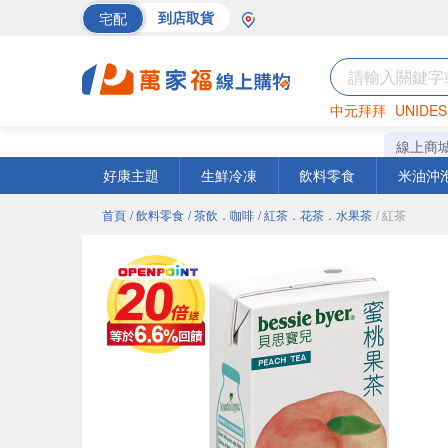
宅配
到店取貨
中元拜拜
UNIDES
海苔
巧克力
罐頭
線上商
好康主題
生鮮冷凍
飲料零食
米油沖
首頁
/ 飲料零食
/ 茶飲．咖啡
/ 紅茶．花茶．水果茶
/ 紅茶