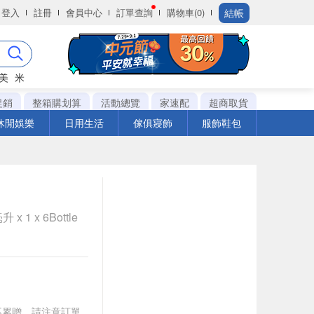
結帳
登入
註冊
會員中心
訂單查詢
購物車(0)
美
米
促銷
整箱購划算
活動總覽
家速配
超商取貨
休閒娛樂
日用生活
傢俱寢飾
服飾鞋包
x 1 x 6Bottle
筆不累贈，請注意訂單