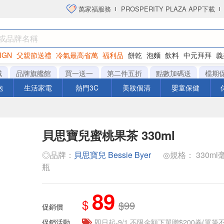
萬家福服務
PROSPERITY PLAZA APP下載
IGN
父親節送禮
冷氣最高省萬
福利品
餅乾
泡麵
飲料
中元拜拜
義
衛生紙
城
品牌旗艦館
買一送一
第二件五折
點數加碼送
檔期
泡
生活家電
熱門3C
美妝個清
嬰童保健
貝思寶兒蜜桃果茶 330ml
◎品牌：
貝思寶兒 Bessie Byer
◎規格： 330ml毫升 
瓶
89
$
$99
促銷價
促銷活動
即日起-9/1 不限金額下單贈$200券(單