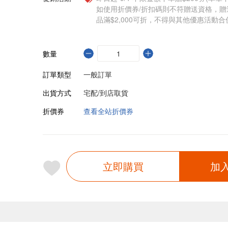
如使用折價券/折扣碼則不符贈送資格，
品滿$2,000可折，不得與其他優惠活動合
數量
訂單類型
一般訂單
出貨方式
宅配/到店取貨
折價券
查看全站折價券
立即購買
加