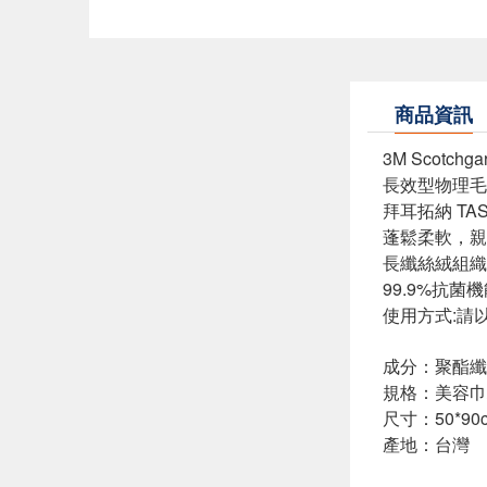
商品資訊
3M Scot
長效型物理毛
拜耳拓納 TA
蓬鬆柔軟，親
長纖絲絨組織
99.9%抗
使用方式:請以
成分：聚酯纖
規格：美容巾
尺寸：50*90
產地：台灣