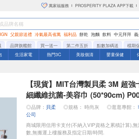
萬家福服務
PROSPERITY PLAZA APP下載
IGN
父親節送禮
冷氣最高省萬
福利品
餅乾
泡麵
飲料
中元拜拜
義
洋芋片
城
品牌旗艦館
買一送一
第二件五折
點數加碼送
檔期
泡
生活家電
熱門3C
美妝個清
嬰童保健
【現貨】MIT台灣製貝柔 3M 超強
細纖維抗菌-美容巾 (50*90cm) P00
◎品牌：
貝柔
◎規格： 時尚灰
◎逛逛專館：
公司
商城限用信用卡支付(不納入VIP資格之累積計算),無
數,無搬運上樓服務及指定日期/時間.