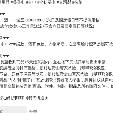
室用品 #美容巾 #枕巾 #小孩浴巾 #台灣製 #抗菌
❤❤
週一 ~ 週五 8:30-18:00 (六日及國定假日暫不提供服務)
成付款後3-5工作天送達 (不含六日及國定假日等狀況)
嚀❤❤
寸1~2cm誤差、螢幕色差、衣物壓痕，在國際驗貨標準是屬可
明❤❤
延長至收到商品15天鑑賞期內，並在按下完成訂單前提出申請。
疵請盡速與我們聯絡，換貨運費由賣家承擔，請聊聊洽客服。
不合、顏色不滿意等狀況，換貨運費需由買家承擔，請聊聊洽客
商品(內衣/褲/襪子)，基於保障消費者個人衛生，經拆封或試穿
須是全新包裝完整(商品、附件、包裝、贈品及所有隨附文件)，
多加利用聊聊與我們溝通★
家
台灣