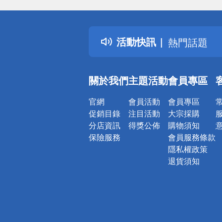
偏遠地區配
詐騙網頁！
得獎公告
活動快訊
熱門話題
銀行優惠
偏遠地區配
關於我們
主題活動
會員專區
詐騙網頁！
官網
會員活動
會員專區
促銷目錄
注目活動
大宗採購
分店資訊
得獎公佈
購物須知
保險服務
會員服務條款
隱私權政策
退貨須知