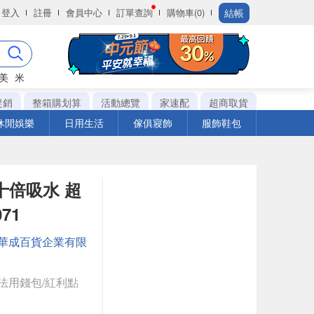
結帳
登入
註冊
會員中心
訂單查詢
購物車(0)
美
米
促銷
整箱購划算
活動總覽
家速配
超商取貨
休閒娛樂
日用生活
傢俱寢飾
服飾鞋包
十倍吸水 超
71
華成百貨企業有限
法用錢包/紅利點