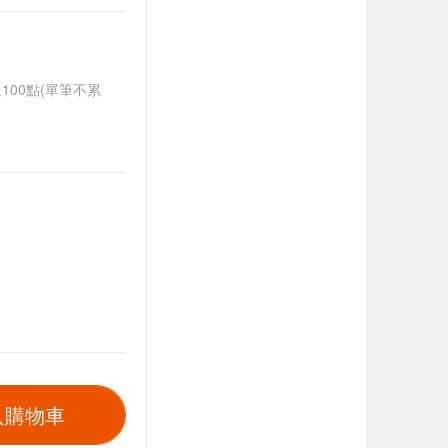
送100點(單筆不累
入購物車