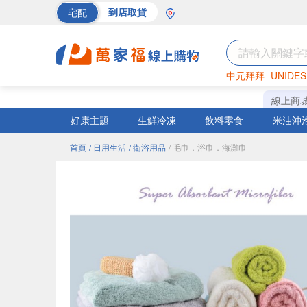
宅配
到店取貨
中元拜拜
UNIDES
巧克力
罐頭
海苔
線上商
好康主題
生鮮冷凍
飲料零食
米油沖
首頁
/ 日用生活
/ 衛浴用品
/ 毛巾．浴巾．海灘巾