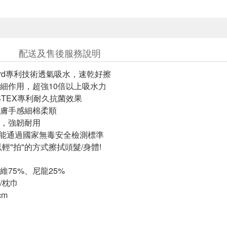
配送及售後服務說明
chgard專利技術透氣吸水，速乾好擦
細作用，超強10倍以上吸水力
STEX專利耐久抗菌效果
膚手感細棉柔順
，強韌耐用
菌機能通過國家無毒安全檢測標準
輕"拍"的方式擦拭頭髮/身體!
維75%、尼龍25%
/枕巾
cm