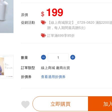
199
$
原價
促銷活動
【線上商城限定】_0729-0820 滿$2200
贈，每人期間最高贈5次)
訂單滿699享95折
數量
訂單類型
線上商城 廠商出貨
折價券
查看適用折價券
立即購買
加