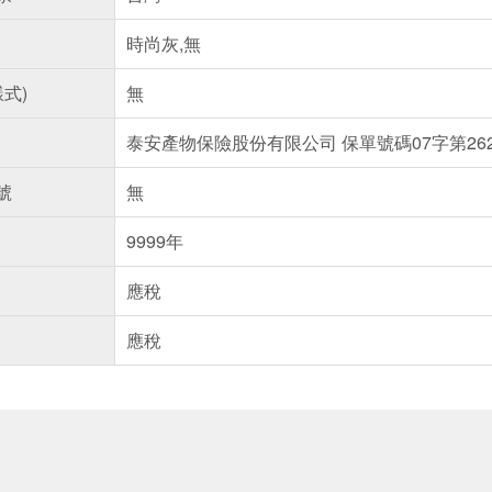
時尚灰,無
樣式)
無
泰安產物保險股份有限公司 保單號碼07字第2622
號
無
9999年
應稅
應稅