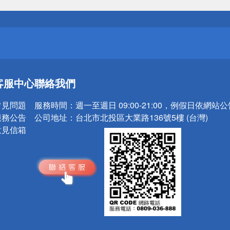
送
請小心！
送
客服中心
聯絡我們
請小心！
常見問題
服務時間：
週一至週日 09:00-21:00，例假日依網站
服務公告
公司地址：
台北市北投區大業路136號5樓 (台灣)
意見信箱