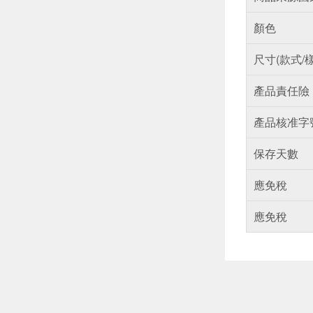
顏色
尺寸(款式/
產品責任險
產品核准字
保存天數
應免稅
應免稅