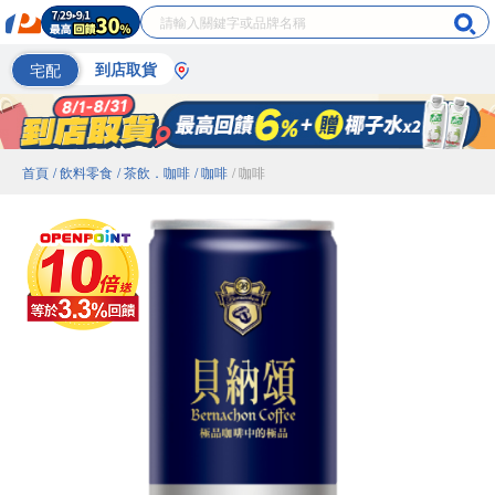
宅配
到店取貨
首頁
/ 飲料零食
/ 茶飲．咖啡
/ 咖啡
/ 咖啡