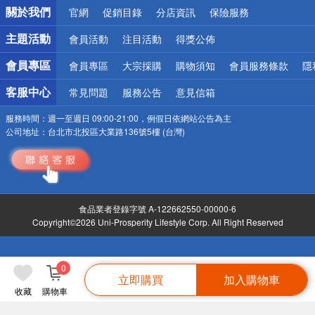
關於我們
官網
促銷目錄
分店資訊
保險服務
偏遠地區配送
詐騙網頁！請小心！
主題活動
會員活動
注目活動
得獎公佈
會員專區
會員專區
大宗採購
購物須知
會員服務條款
隱
客服中心
常見問題
服務公告
意見信箱
服務時間：
週一至週日 09:00-21:00，例假日依網站公告為主
公司地址：
台北市北投區大業路136號5樓 (台灣)
食品業者登錄字號 A-122662550-00000-6
Copyright©2026 Uni-Prosperity Lifestyle Corp. All Right Reserved
0
立即購買
加入購物車
收藏
購物車