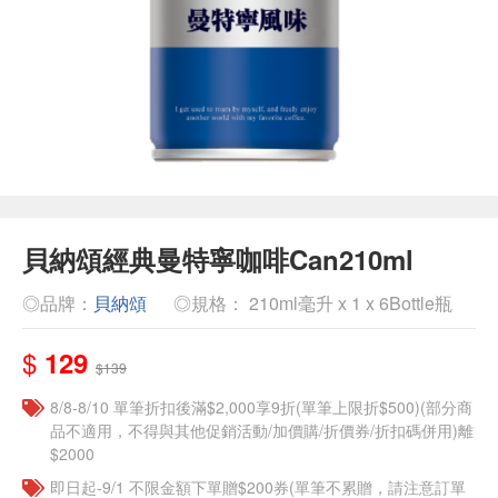
貝納頌經典曼特寧咖啡Can210ml
◎品牌：
貝納頌
◎規格： 210ml毫升 x 1 x 6Bottle瓶
$
129
$139
8/8-8/10 單筆折扣後滿$2,000享9折(單筆上限折$500)(部分商
品不適用，不得與其他促銷活動/加價購/折價券/折扣碼併用)離
$2000
即日起-9/1 不限金額下單贈$200券(單筆不累贈，請注意訂單