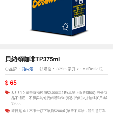
貝納頌咖啡TP375ml
◎品牌：
貝納頌
◎規格： 375ml毫升 x 1 x 3Bottle瓶
$
65
8/8-8/10 單筆折扣後滿$2,000享9折(單筆上限折$500)(部分商
品不適用，不得與其他促銷活動/加價購/折價券/折扣碼併用)離
$2000
即日起-9/1 不限金額下單贈$200券(單筆不累贈，請注意訂單