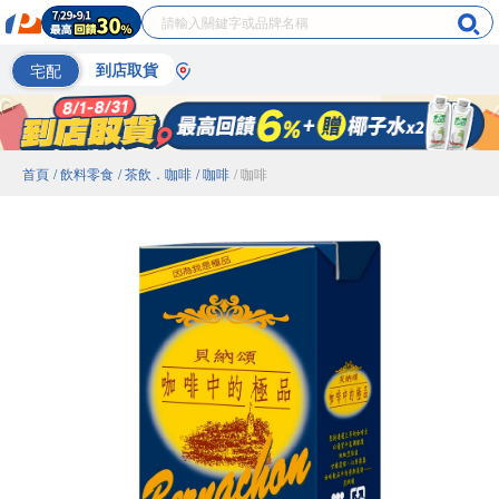
宅配
到店取貨
首頁
/ 飲料零食
/ 茶飲．咖啡
/ 咖啡
/ 咖啡