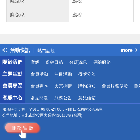
應免稅
應稅
應免稅
應稅
偏遠地區配送
詐騙網頁！請小心！
得獎公告
活動快訊
more
熱門話題
銀行優惠
關於我們
官網
促銷目錄
分店資訊
保險服務
偏遠地區配送
詐騙網頁！請小心！
主題活動
會員活動
注目活動
得獎公佈
會員專區
會員專區
大宗採購
購物須知
會員服務條款
隱
客服中心
常見問題
服務公告
意見信箱
服務時間：
週一至週日 09:00-21:00，例假日依網站公告為主
公司地址：
台北市北投區大業路136號5樓 (台灣)