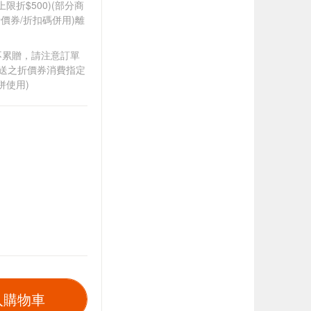
筆上限折$500)(部分商
價券/折扣碼併用)離
筆不累贈，請注意訂單
贈送之折價券消費指定
併使用)
入購物車