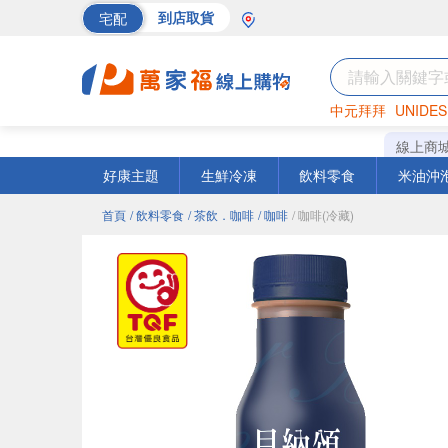
宅配
到店取貨
中元拜拜
UNIDES
巧克力
罐頭
海苔
線上商
好康主題
生鮮冷凍
飲料零食
米油沖
首頁
/ 飲料零食
/ 茶飲．咖啡
/ 咖啡
/ 咖啡(冷藏)