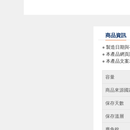
商品資訊
※ 製造日期
※ 本產品網
※ 本產品文
容量
商品來源國
保存天數
保存溫層
應免稅