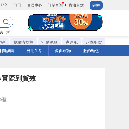
結帳
登入
註冊
會員中心
訂單查詢
購物車(0)
美
米
促銷
整箱購划算
活動總覽
家速配
超商取貨
休閒娛樂
日用生活
傢俱寢飾
服飾鞋包
※實際到貨效
le瓶