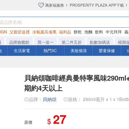
萬家福服務
PROSPERITY PLAZA APP下載
IGN
父親節送禮
冷氣最高省萬
福利品
餅乾
泡麵
飲料
中元拜拜
義
洋芋片
城
品牌旗艦館
買一送一
第二件五折
點數加碼送
檔期
泡
生活家電
熱門3C
美妝個清
嬰童保健
貝納頌咖啡經典曼特寧風味290ml
期約4天以上
◎品牌：
貝納頌
◎規格： 290ml毫升 x 1 x 1Bott
27
$
原價