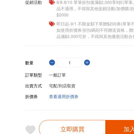
促銷活動
8/8-8/10 單筆折扣後滿$2,000享9折(單
品不適用，不得與其他促銷活動/加價購/折
$2000
即日起-9/1 不限金額下單贈$200券(單
如使用折價券/折扣碼則不符贈送資格，
品滿$2,000可折，不得與其他優惠活動合
數量
訂單類型
一般訂單
出貨方式
宅配/到店取貨
折價券
查看適用折價券
立即購買
加