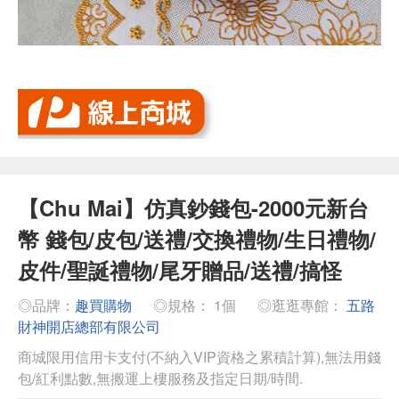
【Chu Mai】仿真鈔錢包-2000元新台
幣 錢包/皮包/送禮/交換禮物/生日禮物/
皮件/聖誕禮物/尾牙贈品/送禮/搞怪
◎品牌：
趣買購物
◎規格： 1個
◎逛逛專館：
五路
財神開店總部有限公司
商城限用信用卡支付(不納入VIP資格之累積計算),無法用錢
包/紅利點數,無搬運上樓服務及指定日期/時間.