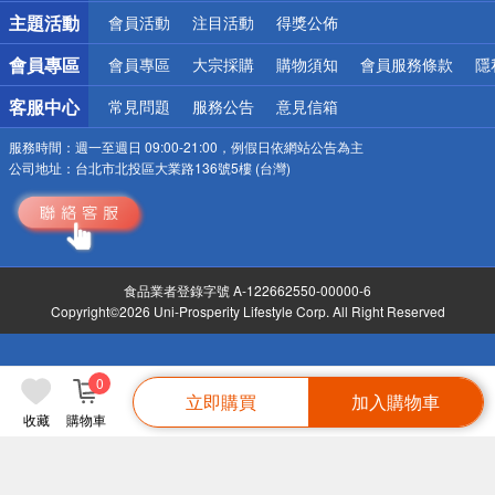
詐騙網頁！請小心！
主題活動
會員活動
注目活動
得獎公佈
會員專區
會員專區
大宗採購
購物須知
會員服務條款
隱
客服中心
常見問題
服務公告
意見信箱
服務時間：
週一至週日 09:00-21:00，例假日依網站公告為主
公司地址：
台北市北投區大業路136號5樓 (台灣)
食品業者登錄字號 A-122662550-00000-6
Copyright©2026 Uni-Prosperity Lifestyle Corp. All Right Reserved
0
立即購買
加入購物車
收藏
購物車