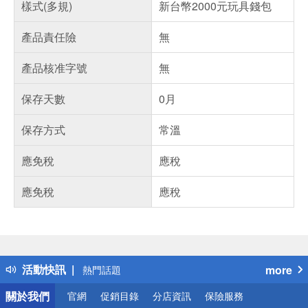
樣式(多規)
新台幣2000元玩具錢包
產品責任險
無
產品核准字號
無
保存天數
0月
保存方式
常溫
應免稅
應稅
應免稅
應稅
偏遠地區配送
詐騙網頁！請小心！
得獎公告
活動快訊
more
熱門話題
銀行優惠
關於我們
官網
促銷目錄
分店資訊
保險服務
偏遠地區配送